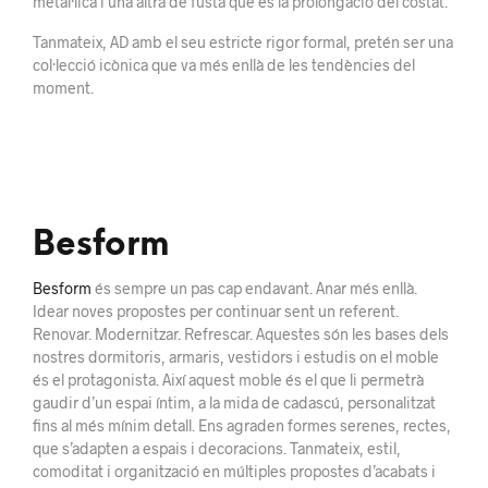
metàl·lica i una altra de fusta que és la prolongació del costat.
Tanmateix, AD amb el seu estricte rigor formal, pretén ser una
col·lecció icònica que va més enllà de les tendències del
moment.
Besform
Besform
és sempre un pas cap endavant. Anar més enllà.
Idear noves propostes per continuar sent un referent.
Renovar. Modernitzar. Refrescar. Aquestes són les bases dels
nostres dormitoris, armaris, vestidors i estudis on el moble
és el protagonista. Així aquest moble és el que li permetrà
gaudir d’un espai íntim, a la mida de cadascú, personalitzat
fins al més mínim detall. Ens agraden formes serenes, rectes,
que s’adapten a espais i decoracions. Tanmateix, estil,
comoditat i organització en múltiples propostes d’acabats i