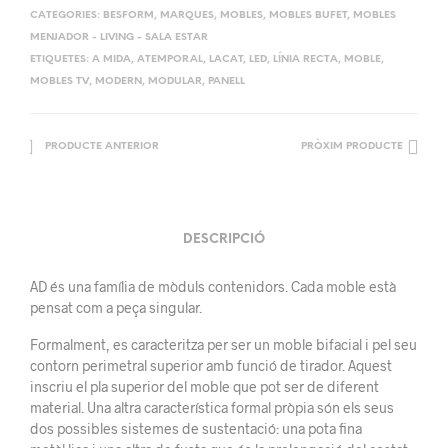
CATEGORIES:
BESFORM
,
MARQUES
,
MOBLES
,
MOBLES BUFET
,
MOBLES
MENJADOR - LIVING - SALA ESTAR
ETIQUETES:
A MIDA
,
ATEMPORAL
,
LACAT
,
LED
,
LÍNIA RECTA
,
MOBLE
,
MOBLES TV
,
MODERN
,
MODULAR
,
PANELL
PRODUCTE ANTERIOR
PRÒXIM PRODUCTE
DESCRIPCIÓ
AD és una família de mòduls contenidors. Cada moble està
pensat com a peça singular.
Formalment, es caracteritza per ser un moble bifacial i pel seu
contorn perimetral superior amb funció de tirador. Aquest
inscriu el pla superior del moble que pot ser de diferent
material. Una altra característica formal pròpia són els seus
dos possibles sistemes de sustentació: una pota fina