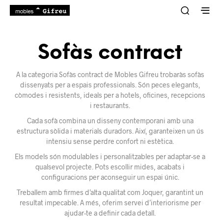
Sofàs contract
A la categoria Sofàs contract de Mobles Gifreu trobaràs sofàs
dissenyats per a espais professionals. Són peces elegants,
còmodes i resistents, ideals per a hotels, oficines, recepcions
i restaurants.
Cada sofà combina un disseny contemporani amb una
estructura sòlida i materials duradors. Així, garanteixen un ús
intensiu sense perdre confort ni estètica.
Els models són modulables i personalitzables per adaptar-se a
qualsevol projecte. Pots escollir mides, acabats i
configuracions per aconseguir un espai únic.
Treballem amb firmes d’alta qualitat com Joquer, garantint un
resultat impecable. A més, oferim servei d’interiorisme per
ajudar-te a definir cada detall.