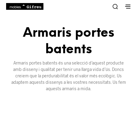
Armaris portes
batents
Armaris portes batents és una selecció d’aquest producte
amb disseny i qualitat per tenir una llarga vida d’ús. Doncs
creiem que la perdurabilitat és el valor més ecològic. Us
adaptem aquests dissenys a les vostres necessitats. Us fem
aquests armaris a mida.