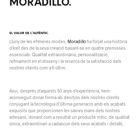
MORADILLO.
EL VALOR DE L’AUTÈNTIC.
Lluny de les efímeres modes,
Moradillo
ha forjat una història
d’èxit des de la seva creació basant-se en quatre premisses
essencials: Qualitat extraordinària, personalització,
refinament en el disseny i la recerca de la satisfacció dels
nostres clients com a fi últim.
Avui, després d’aquests 50 anys d’experiència, hem
aconseguit donar forma als desitjos dels nostres clients
conjugant la tecnologia d’última generació amb els acabats
exquisits que proporcionen les sàvies mans dels nostres
artesans, donant com a resultat un producte mític, de qualitat
única, extraordinari a cadascun dels seus acabats i detalls.