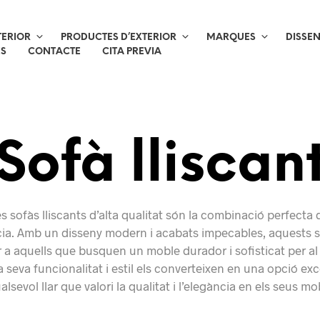
TERIOR
PRODUCTES D’EXTERIOR
MARQUES
DISSE
ES
CONTACTE
CITA PREVIA
Sofà lliscan
s sofàs lliscants d’alta qualitat són la combinació perfecta
cia. Amb un disseny modern i acabats impecables, aquests 
r a aquells que busquen un moble durador i sofisticat per al
a seva funcionalitat i estil els converteixen en una opció exc
alsevol llar que valori la qualitat i l’elegància en els seus mo