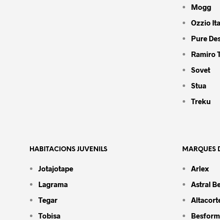
Mogg
Ozzio Ita
Pure De
Ramiro 
Sovet
Stua
Treku
HABITACIONS JUVENILS
MARQUES D
Jotajotape
Arlex
Lagrama
Astral B
Tegar
Altacort
Tobisa
Besform