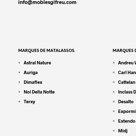
info@moblesgifreu.com
MARQUES DE MATALASSOS.
MARQUES D
Astral Nature
Andreu 
Auriga
Carl Ha
Dimaflex
Cattelan 
Noi Della Notte
Inclass 
Terxy
Desalto
Expormi
Extendo
Midj