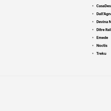
CasaDes
Dall’Agn
Devina N
Ditre Ital
Emede
Noctis
Treku