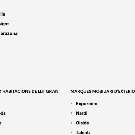
lia
signs
Tarazona
’HABITACIONS DE LLIT GRAN
MARQUES MOBILIARI D’EXTERI
Expormim
eds
Nardi
e
Oiside
Talenti