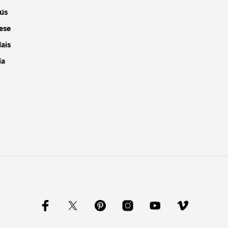
ús
ese
ais
ia