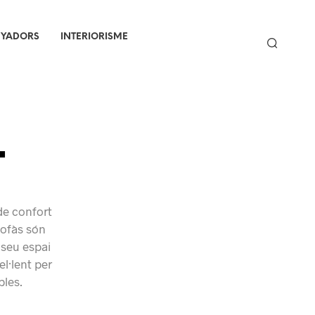
NYADORS
INTERIORISME
t
 de confort
sofàs són
 seu espai
el·lent per
bles.