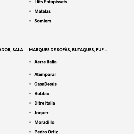
Llits Entapissats
Matalàs
Somiers
ADOR, SALA
MARQUES DE SOFÀS, BUTAQUES, PUF…
Aerre Italia
Atemporal
CasaDesús
Bobbio
Ditre Italia
Joquer
Moradillo
Pedro Ortiz