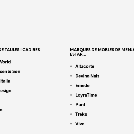
E TAULES I CADIRES
MARQUES DE MOBLES DE MENJ
ESTAR…
World
Altacorte
nsen & Søn
Devina Nais
Italia
Emede
Design
LoyraTime
Punt
n
Treku
Vive