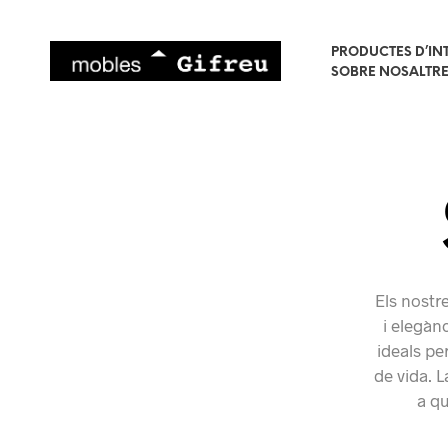
PRODUCTES D’IN
SOBRE NOSALTR
Els nostre
i elegàn
ideals pe
de vida. L
a qu