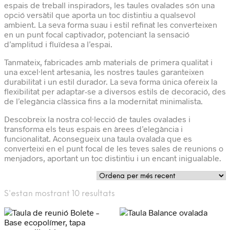
espais de treball inspiradors, les taules ovalades són una
opció versàtil que aporta un toc distintiu a qualsevol
ambient. La seva forma suau i estil refinat les converteixen
en un punt focal captivador, potenciant la sensació
d’amplitud i fluïdesa a l’espai.
Tanmateix, fabricades amb materials de primera qualitat i
una excel·lent artesania, les nostres taules garanteixen
durabilitat i un estil durador. La seva forma única ofereix la
flexibilitat per adaptar-se a diversos estils de decoració, des
de l’elegància clàssica fins a la modernitat minimalista.
Descobreix la nostra col·lecció de taules ovalades i
transforma els teus espais en àrees d’elegància i
funcionalitat. Aconsegueix una taula ovalada que es
converteixi en el punt focal de les teves sales de reunions o
menjadors, aportant un toc distintiu i un encant inigualable.
Ordenat
S'estan mostrant 10 resultats
per
més
recent