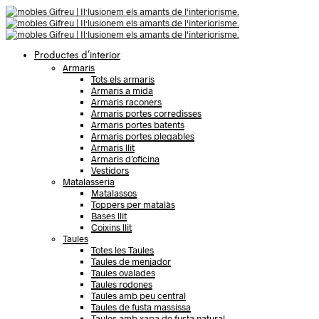
Productes d’interior
Armaris
Tots els armaris
Armaris a mida
Armaris raconers
Armaris portes corredisses
Armaris portes batents
Armaris portes plegables
Armaris llit
Armaris d’oficina
Vestidors
Matalasseria
Matalassos
Toppers per matalàs
Bases llit
Coixins llit
Taules
Totes les Taules
Taules de menjador
Taules ovalades
Taules rodones
Taules amb peu central
Taules de fusta massissa
Taules amb xapa de fusta natural