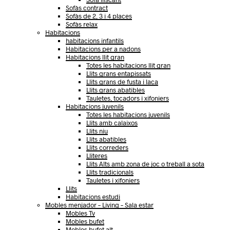
Sofàs contract
Sofàs de 2, 3 i 4 places
Sofàs relax
Habitacions
habitacions infantils
Habitacions per a nadons
Habitacions llit gran
Totes les habitacions llit gran
Llits grans entapissats
Llits grans de fusta i laca
Llits grans abatibles
Tauletes, tocadors i xifoniers
Habitacions juvenils
Totes les habitacions juvenils
Llits amb calaixos
Llits niu
Llits abatibles
Llits correders
Lliteres
Llits Alts amb zona de joc o treball a sota
Llits tradicionals
Tauletes i xifoniers
Llits
Habitacions estudi
Mobles menjador – Living – Sala estar
Mobles Tv
Mobles bufet
Mobles bufet alt