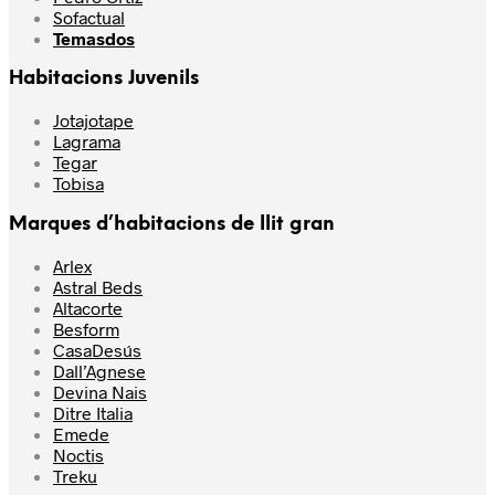
Sofactual
Temasdos
Habitacions Juvenils
Jotajotape
Lagrama
Tegar
Tobisa
Marques d’habitacions de llit gran
Arlex
Astral Beds
Altacorte
Besform
CasaDesús
Dall’Agnese
Devina Nais
Ditre Italia
Emede
Noctis
Treku