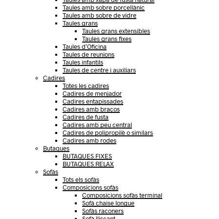
Taules amb sobre porcellànic
Taules amb sobre de vidre
Taules grans
Taules grans extensibles
Taules grans fixes
Taules d’Oficina
Taules de reunions
Taules infantils
Taules de centre i auxiliars
Cadires
Totes les cadires
Cadires de menjador
Cadires entapissades
Cadires amb braços
Cadires de fusta
Cadires amb peu central
Cadires de polipropilè o similars
Cadires amb rodes
Butaques
BUTAQUES FIXES
BUTAQUES RELAX
Sofàs
Tots els sofàs
Composicions sofàs
Composicions sofàs terminal
Sofà chaise longue
Sofàs raconers
Sofà lliscant