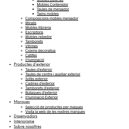
Mobles Contenidor
Taules de menjador
Twins mobles
Composicions mobles menjador
Miralls
Mobles llibreria
Escriptoris
Mobles rebedor
Tamborets
Vitrines
Coixins decoratius
Catifes
Il·luminació
Productes d’exterior
Taules d’exterior
Taules de centre i auxiliar exterior
Sofàs exterior
Cadires d’exterior
Tamborets d’exterior
Butaques d’exterior
Il·luminació Exterior
Marques
Selecció de productes per maques
Visita la web de les nostres marques
Dissenyadors
Interiorisme
Sobre nosaltres