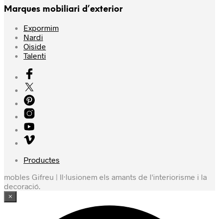
Marques mobiliari d’exterior
Expormim
Nardi
Oiside
Talenti
Productes
mobles Gifreu | Il·lusionem els amants de l'interiorisme i la
decoració.
×