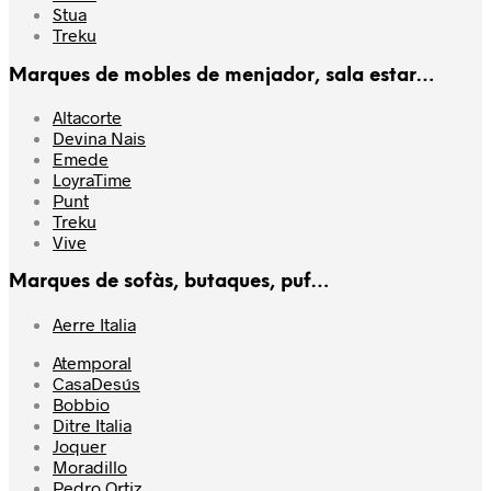
Stua
Treku
Marques de mobles de menjador, sala estar…
Altacorte
Devina Nais
Emede
LoyraTime
Punt
Treku
Vive
Marques de sofàs, butaques, puf…
Aerre Italia
Atemporal
CasaDesús
Bobbio
Ditre Italia
Joquer
Moradillo
Pedro Ortiz