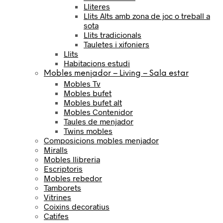
Lliteres
Llits Alts amb zona de joc o treball a
sota
Llits tradicionals
Tauletes i xifoniers
Llits
Habitacions estudi
Mobles menjador – Living – Sala estar
Mobles Tv
Mobles bufet
Mobles bufet alt
Mobles Contenidor
Taules de menjador
Twins mobles
Composicions mobles menjador
Miralls
Mobles llibreria
Escriptoris
Mobles rebedor
Tamborets
Vitrines
Coixins decoratius
Catifes