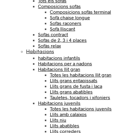
Tots els sofàs
Composicions sofàs
Composicions sofàs terminal
Sofà chaise longue
Sofàs raconers
Sofà lliscant
Sofàs contract
Sofàs de 2, 3 i 4 places
Sofàs relax
Habitacions
habitacions infantils
Habitacions per a nadons
Habitacions llit gran
Totes les habitacions llit gran
Llits grans entapissats
Llits grans de fusta i laca
Llits grans abatibles
Tauletes, tocadors i xifoniers
Habitacions juvenils
Totes les habitacions juvenils
Llits amb calaixos
Llits niu
Llits abatibles
Llits correders