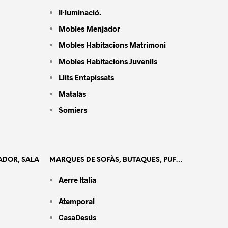
Il·luminació.
Mobles Menjador
Mobles Habitacions Matrimoni
Mobles Habitacions Juvenils
Llits Entapissats
Matalàs
Somiers
ADOR, SALA
MARQUES DE SOFÀS, BUTAQUES, PUF…
Aerre Italia
Atemporal
CasaDesús