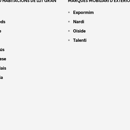
’HABITACIONS DE LLIT GRAN
MARQUES MOBILIARI D’EXTERI
Expormim
eds
Nardi
e
Oiside
Talenti
ús
ese
ais
ia