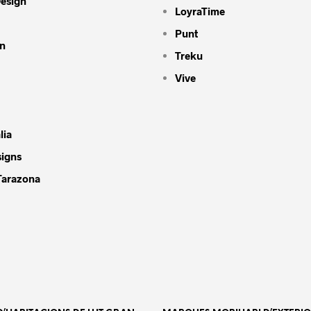
Design
LoyraTime
Punt
n
Treku
Vive
lia
signs
Tarazona