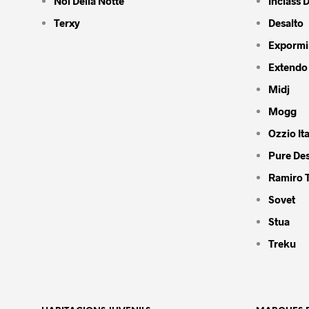
Noi Della Notte
Inclass 
Terxy
Desalto
Expormi
Extendo
Midj
Mogg
Ozzio Ita
Pure De
Ramiro 
Sovet
Stua
Treku