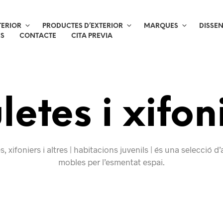
TERIOR
PRODUCTES D’EXTERIOR
MARQUES
DISSE
ES
CONTACTE
CITA PREVIA
letes i xifon
s, xifoniers i altres | habitacions juvenils | és una selecció d
mobles per l’esmentat espai.