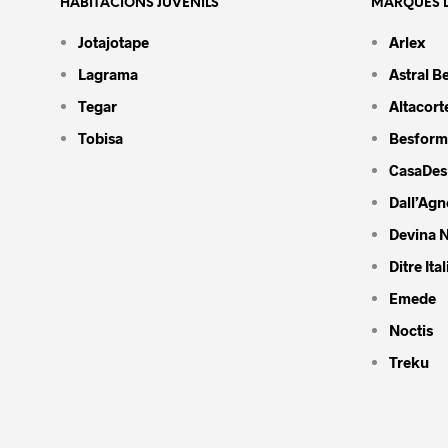
HABITACIONS JUVENILS
MARQUES D
Jotajotape
Arlex
Lagrama
Astral B
Tegar
Altacort
Tobisa
Besform
CasaDes
Dall’Agn
Devina N
Ditre Ital
Emede
Noctis
Treku