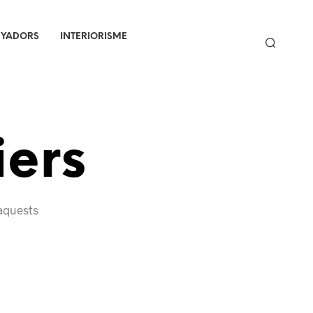
NYADORS
INTERIORISME
iers
’aquests