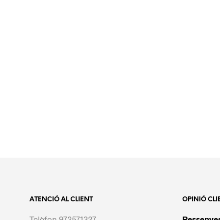
ATENCIÓ AL CLIENT
OPINIÓ CLI
Telèfon 972571327
Ressenyes