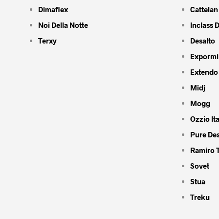
Dimaflex
Cattelan 
Noi Della Notte
Inclass 
Terxy
Desalto
Expormi
Extendo
Midj
Mogg
Ozzio Ita
Pure De
Ramiro 
Sovet
Stua
Treku