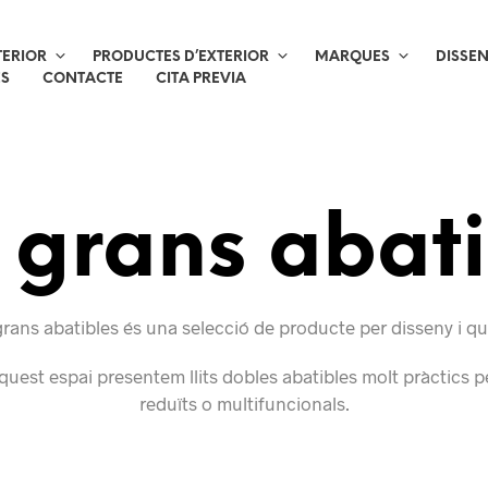
TERIOR
PRODUCTES D’EXTERIOR
MARQUES
DISSE
ES
CONTACTE
CITA PREVIA
s grans abat
 grans abatibles és una selecció de producte per disseny i qua
aquest espai presentem llits dobles abatibles molt pràctics p
reduïts o multifuncionals.