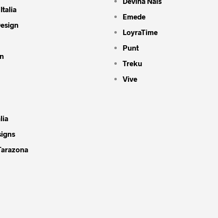
Devina Nais
Italia
Emede
Design
LoyraTime
Punt
n
Treku
Vive
lia
signs
Tarazona