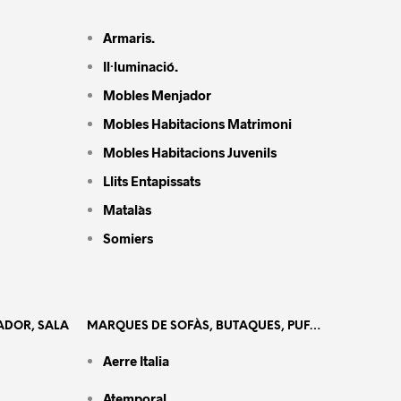
Armaris.
Il·luminació.
Mobles Menjador
Mobles Habitacions Matrimoni
Mobles Habitacions Juvenils
Llits Entapissats
Matalàs
Somiers
ADOR, SALA
MARQUES DE SOFÀS, BUTAQUES, PUF…
Aerre Italia
Atemporal