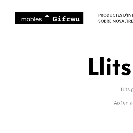
PRODUCTES D’IN
SOBRE NOSALTR
Llit
Llits
Així en 