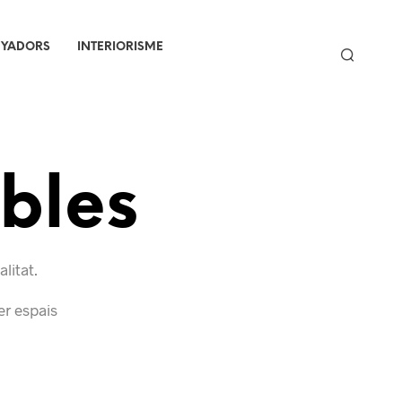
NYADORS
INTERIORISME
ibles
litat.
er espais