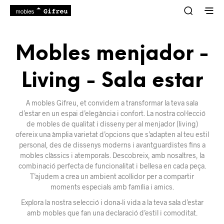
Mobles menjador -
Living - Sala estar
A mobles Gifreu, et convidem a transformar la teva sala
d’estar en un espai d’elegància i confort. La nostra col·lecció
de mobles de qualitat i disseny per al menjador (living)
ofereix una àmplia varietat d’opcions que s’adapten al teu estil
personal, des de dissenys moderns i avantguardistes fins a
mobles clàssics i atemporals. Descobreix, amb nosaltres, la
combinació perfecta de funcionalitat i bellesa en cada peça.
T’ajudem a crea un ambient acollidor per a compartir
moments especials amb família i amics.
Explora la nostra selecció i dona-li vida a la teva sala d’estar
amb mobles que fan una declaració d’estil i comoditat.