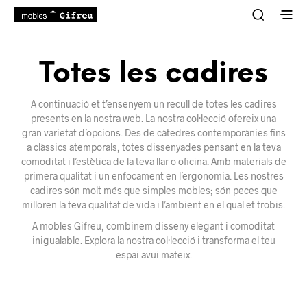
Totes les cadires
A continuació et t’ensenyem un recull de totes les cadires
presents en la nostra web. La nostra col·lecció ofereix una
gran varietat d’opcions. Des de càtedres contemporànies fins
a clàssics atemporals, totes dissenyades pensant en la teva
comoditat i l’estètica de la teva llar o oficina. Amb materials de
primera qualitat i un enfocament en l’ergonomia. Les nostres
cadires són molt més que simples mobles; són peces que
milloren la teva qualitat de vida i l’ambient en el qual et trobis.
A mobles Gifreu, combinem disseny elegant i comoditat
inigualable. Explora la nostra col·lecció i transforma el teu
espai avui mateix.