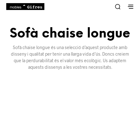
Sofà chaise longue
Sofà chaise longue és una selecció d’aquest producte amb
disseny i qualitat per tenir una llarga vida d’ús. Doncs creiem
que la perdurabilitat és el valor més ecològic. Us adaptem
aquests dissenys a les vostres necessitats.