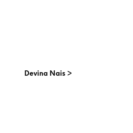
Algunes de les marques de la
nostra botiga >
Devina Nais >