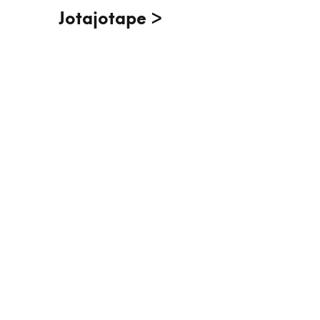
Jotajotape >
Mobles exclusius.