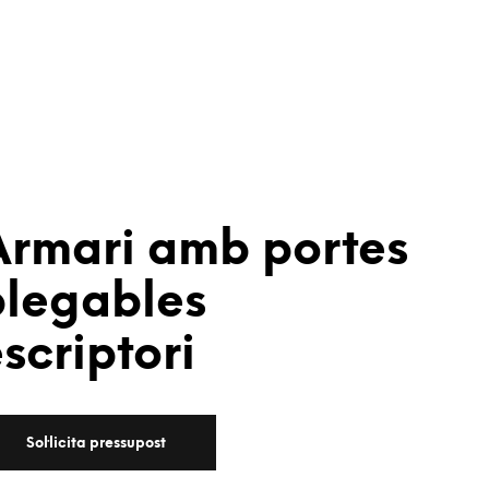
Armari amb portes
plegables
scriptori