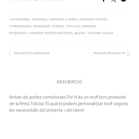
CATEGORIES:
ARMARIS
,
ARMARIS A MIDA
,
ARMARIS PORTES
CORREDISSES
,
MARQUES
,
TOBISA
,
TOTS ELS ARMARIS
ETIQUETES:
ARMARIS PORTES BATENTS
,
BLANC
,
COLORS SUAUS
PRODUCTE ANTERIOR
PRÒXIM PRODUCTE
DESCRIPCIÓ
Armari de portes corredisses Pic H és un molt bon producte
de la firma Tobisa. El qual el podem personalitzar molt segons
les necessitats del projecte i del client.