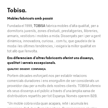
Tobisa.
Mobles fabricats amb passió
Fundada el 1999,
TOBISA
fabrica mobles d’alta qualitat, per a
dormitoris juvenils, zones d’estudi, prestatgeries, llibreries,
armaris, vestidors i mobles a mida. Dissenyats per i per a gent
dinàmica, innovadora, curiosa… com tu, que gaudeix de la
moda i les últimes tendències, i exigeix ​​la millor qualitat en
tot allò que l’envolta.
Ens diferenciem d’altres fabricants oferint uns dissenys,
qualitat i serveis excepcionals.
QUALITAT. DISSENY. CONFIANÇA.
Portem dècades esforçant-nos per establir relacions
comercials duradores i ens enorgullim de ser considerats un
proveïdor clau per a molts dels nostres clients. TOBISA ofereix
els seus dissenys a el públic a través d’una àmplia xarxa de
distribuïdors repartits per tot Espanya. Només operem B2B.
“Un moble cobra vida quan acapara, reté i acumula les