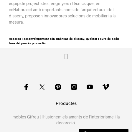
equip de projectistes, enginyers i tècnics que, en
col·laboració amb importants noms de l’arquitectura i del
disseny, proposen innovadores solucions de mobiliari a la
mesura.
Recerca i desenvolupament són sinònims de disseny, qualitat i cura de cada
fase del procés productiu.
Productes
mobles Gifreu | Il·lusionem els amants de l'interiorisme i la
decoració.