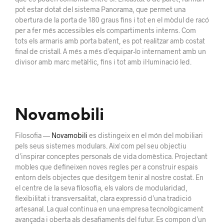
pot estar dotat del sistema Panorama, que permet una
obertura de la porta de 180 graus fins i tot en el mòdul de racó
per a fer més accessibles els compartiments interns. Com
tots els armaris amb porta batent, es pot realitzar amb costat
final de cristall. A més a més d’equipar-lo internament amb un
divisor amb marc metàl·lic, fins i tot amb il·luminació led.
Novamobili
Filosofia —
Novamobili
es distingeix en el món del mobiliari
pels seus sistemes modulars. Així com pel seu objectiu
d’inspirar conceptes personals de vida domèstica. Projectant
mobles que defineixen noves regles per a construir espais
entorn dels objectes que desitgem tenir al nostre costat. En
el centre de la seva filosofia, els valors de modularidad,
flexibilitat i transversalitat, clara expressió d’una tradició
artesanal. La qual continua en una empresa tecnològicament
avançada i oberta als desafiaments del futur. Es compon d’un