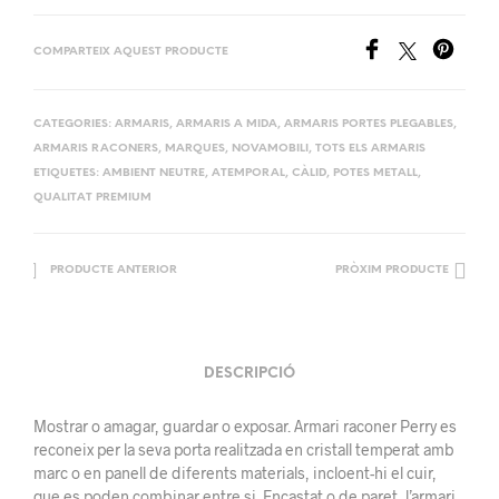
COMPARTEIX AQUEST PRODUCTE
CATEGORIES:
ARMARIS
,
ARMARIS A MIDA
,
ARMARIS PORTES PLEGABLES
,
ARMARIS RACONERS
,
MARQUES
,
NOVAMOBILI
,
TOTS ELS ARMARIS
ETIQUETES:
AMBIENT NEUTRE
,
ATEMPORAL
,
CÀLID
,
POTES METALL
,
QUALITAT PREMIUM
PRODUCTE ANTERIOR
PRÒXIM PRODUCTE
DESCRIPCIÓ
Mostrar o amagar, guardar o exposar. Armari raconer Perry es
reconeix per la seva porta realitzada en cristall temperat amb
marc o en panell de diferents materials, incloent-hi el cuir,
que es poden combinar entre si. Encastat o de paret, l’armari