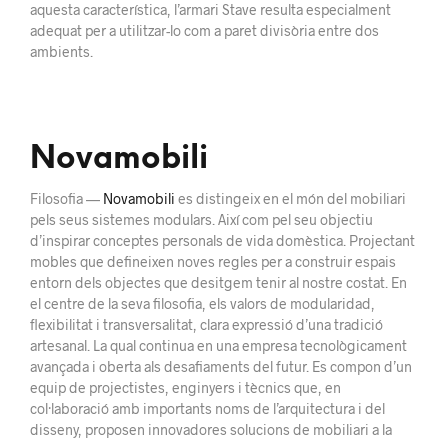
aquesta característica, l’armari Stave resulta especialment
adequat per a utilitzar-lo com a paret divisòria entre dos
ambients.
Novamobili
Filosofia —
Novamobili
es distingeix en el món del mobiliari
pels seus sistemes modulars. Així com pel seu objectiu
d’inspirar conceptes personals de vida domèstica. Projectant
mobles que defineixen noves regles per a construir espais
entorn dels objectes que desitgem tenir al nostre costat. En
el centre de la seva filosofia, els valors de modularidad,
flexibilitat i transversalitat, clara expressió d’una tradició
artesanal. La qual continua en una empresa tecnològicament
avançada i oberta als desafiaments del futur. Es compon d’un
equip de projectistes, enginyers i tècnics que, en
col·laboració amb importants noms de l’arquitectura i del
disseny, proposen innovadores solucions de mobiliari a la