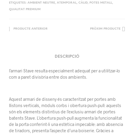
ETIQUETES:
AMBIENT NEUTRE
,
ATEMPORAL
,
CÀLID
,
POTES METALL
,
QUALITAT PREMIUM
PRODUCTE ANTERIOR
PRÒXIM PRODUCTE
DESCRIPCIÓ
l’armari Stave resulta especialment adequat per a utilitzar-lo
com a paret divisòria entre dos ambients.
Aquest armari de disseny és caracteritzat per portes amb
llistons verticals, mòduls corbs i obertura push-pull: aquests
són els elements distintius de l’exclusiu armari de portes
batents Stave. L’obertura push-pull augmenta la funcionalitat
de la porta conferint-li una estètica impecable: amb absencia
de tiradors, presenta l’aspecte d’una boiserie. Gràcies a