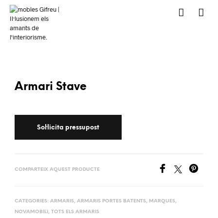
Armari Stave
COMPARTEIX AQUEST PRODUCTE
CATEGORIES:
ARMARIS
,
ARMARIS PORTES BATENTS
,
MARQUES
,
NOVAMOBILI
,
TOTS ELS ARMARIS