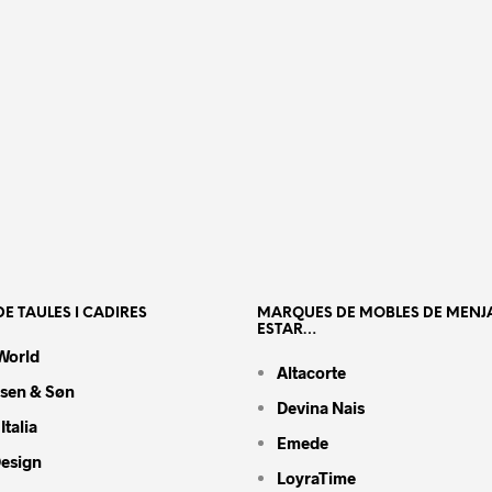
E TAULES I CADIRES
MARQUES DE MOBLES DE MENJ
ESTAR…
World
Altacorte
nsen & Søn
Devina Nais
Italia
Emede
Design
LoyraTime