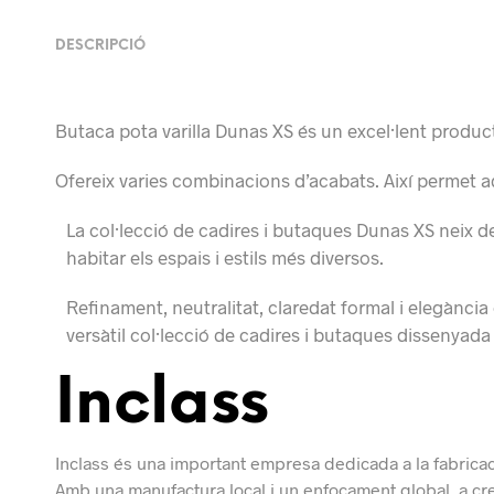
DESCRIPCIÓ
Butaca pota varilla Dunas XS és un excel·lent product
Ofereix varies combinacions d’acabats. Així permet ad
La col·lecció de cadires i butaques Dunas XS neix d
habitar els espais i estils més diversos.
Refinament, neutralitat, claredat formal i elegància
versàtil col·lecció de cadires i
butaques
dissenyada
Inclass
Inclass és una important empresa dedicada a la fabric
Amb una manufactura local i un enfocament global, a cr