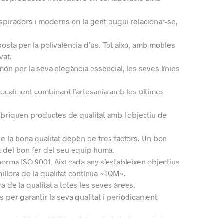
nspiradors i moderns on la gent pugui relacionar-se,
osta per la polivalència d’ús. Tot aixó, amb mobles
vat.
ón per la seva elegància essencial, les seves línies
 localment combinant l’artesania amb les últimes
abriquen productes de qualitat amb l’objectiu de
 la bona qualitat depèn de tres factors. U
n bon
ot del bon fer del seu equip humà.
norma ISO 9001. Així cada any s’estableixen objectius
 millora de la qualitat contínua «TQM».
 de la qualitat a totes les seves àrees.
per garantir la seva qualitat i periòdicament