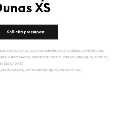
Dunas XS
EGORIES:
CADIRES
,
CADIRES AMB BRAÇOS
,
CADIRES DE MENJADOR
,
IRES ENTAPISSADES
,
CHRISTOPHE PILLET
,
INCLASS
,
MARQUES
,
MOBLES
,
ES LES CADIRES
QUETES:
CADIRA
,
POTES METÀL·LIQUES
,
POTES METALL