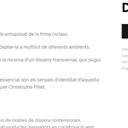
e entapissat de la firma Inclass.
aptar-la a multitut de diferents ambients.
CAT
CAD
e la recerca d’un disseny transversal, que pugui
TOT
ETI
 essencial són els senyals d’identitat d’aquesta
per Christophe
Pillet
.
ació de mobles de disseny contemporani.
eat productes innovadors en col·laboració amb