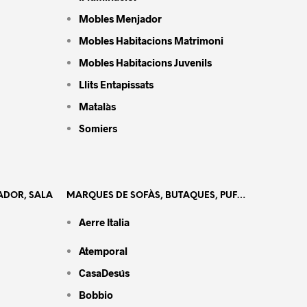
Mobles Menjador
Mobles Habitacions Matrimoni
Mobles Habitacions Juvenils
Llits Entapissats
Matalàs
Somiers
ADOR, SALA
MARQUES DE SOFÀS, BUTAQUES, PUF…
Aerre Italia
Atemporal
CasaDesús
Bobbio