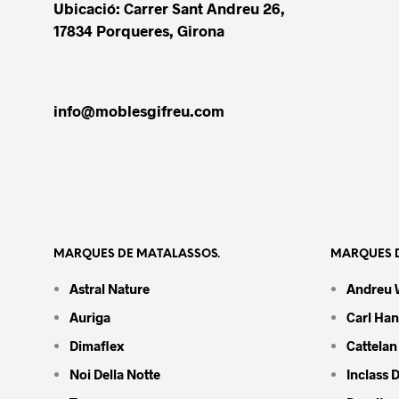
Ubicació: Carrer Sant Andreu 26,
17834 Porqueres, Girona
info@moblesgifreu.com
MARQUES DE MATALASSOS.
MARQUES D
Astral Nature
Andreu 
Auriga
Carl Ha
Dimaflex
Cattelan 
Noi Della Notte
Inclass 