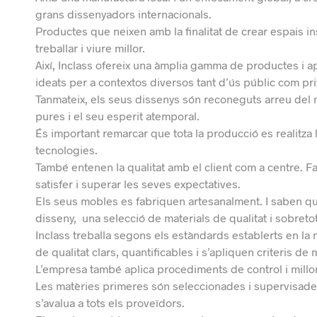
grans dissenyadors internacionals.
Productes que neixen amb la finalitat de crear espais i
treballar i viure millor.
Així, Inclass ofereix una àmplia gamma de productes i ap
ideats per a contextos diversos tant d’ús públic com pri
Tanmateix, els seus dissenys són reconeguts arreu del m
pures i el seu esperit atemporal.
És important remarcar que tota la producció es realitza
tecnologies.
També entenen la qualitat amb el client com a centre. F
satisfer i superar les seves expectatives.
Els seus mobles es fabriquen artesanalment. I saben que
disseny, una selecció de materials de qualitat i sobret
Inclass treballa segons els estàndards establerts en la 
de qualitat clars, quantificables i s’apliquen criteris de
L’empresa també aplica procediments de control i millora
Les matèries primeres són seleccionades i supervisades 
s’avalua a tots els proveïdors.