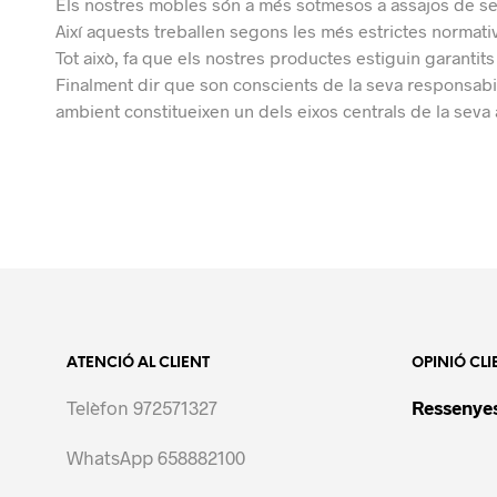
Els nostres mobles són a més sotmesos a assajos de seg
Així aquests treballen segons les més estrictes normati
Tot això, fa que els nostres productes estiguin garantits
Finalment dir que son c
onscients de la seva responsabili
ambient constitueixen un dels eixos centrals de la seva a
ATENCIÓ AL CLIENT
OPINIÓ CLI
Telèfon 972571327
Ressenyes
WhatsApp 658882100