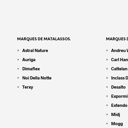
MARQUES DE MATALASSOS.
MARQUES D
Astral Nature
Andreu 
Auriga
Carl Ha
Dimaflex
Cattelan 
Noi Della Notte
Inclass 
Terxy
Desalto
Expormi
Extendo
Midj
Mogg