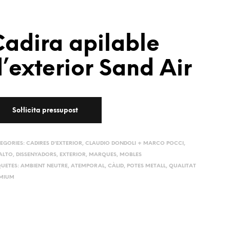
adira apilable
’exterior Sand Air
EGORIES:
CADIRES D'EXTERIOR
,
CLAUDIO DONDOLI + MARCO POCCI
,
ALTO
,
DISSENYADORS
,
EXTERIOR
,
MARQUES
,
MOBLES
QUETES:
AMBIENT NEUTRE
,
ATEMPORAL
,
CÀLID
,
POTES METALL
,
QUALITAT
MIUM