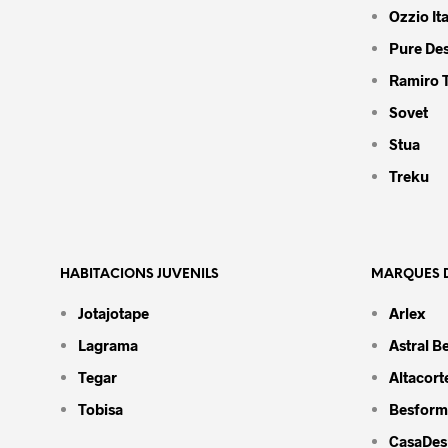
Ozzio Ita
Pure De
Ramiro 
Sovet
Stua
Treku
HABITACIONS JUVENILS
MARQUES D
Jotajotape
Arlex
Lagrama
Astral B
Tegar
Altacort
Tobisa
Besform
CasaDes