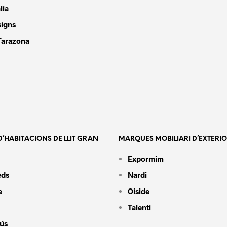
lia
signs
Tarazona
’HABITACIONS DE LLIT GRAN
MARQUES MOBILIARI D’EXTERI
Expormim
eds
Nardi
e
Oiside
Talenti
ús