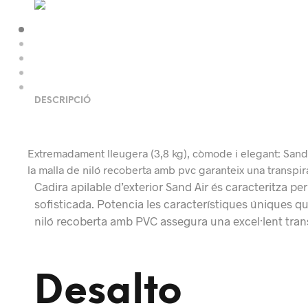
DESCRIPCIÓ
Extremadament lleugera (3,8 kg), còmode i elegant: Sand A
la malla de niló recoberta amb pvc garanteix una transpira
Cadira apilable d’exterior Sand Air és caracteritza per
sofisticada. Potencia les característiques úniques qu
niló recoberta amb PVC assegura una excel·lent transp
Desalto