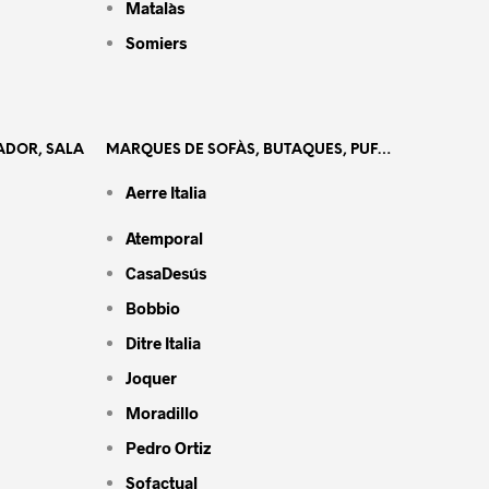
Matalàs
Somiers
ADOR, SALA
MARQUES DE SOFÀS, BUTAQUES, PUF…
Aerre Italia
Atemporal
CasaDesús
Bobbio
Ditre Italia
Joquer
Moradillo
Pedro Ortiz
Sofactual