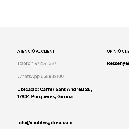
ATENCIÓ AL CLIENT
OPINIÓ CLI
Telèfon 972571327
Ressenyes
WhatsApp 658882100
Ubicació: Carrer Sant Andreu 26,
17834 Porqueres, Girona
info@moblesgifreu.com