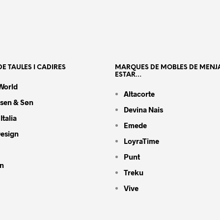
E TAULES I CADIRES
MARQUES DE MOBLES DE MENJ
ESTAR…
World
Altacorte
nsen & Søn
Devina Nais
Italia
Emede
Design
LoyraTime
Punt
n
Treku
Vive