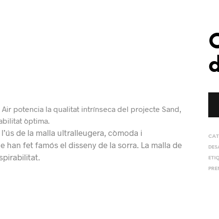
C
d
ir potencia la qualitat intrínseca del projecte Sand,
bilitat òptima.
 l’ús de la malla ultralleugera, còmoda i
CAT
e han fet famós el disseny de la sorra. La malla de
DES
irabilitat.
ETI
PRE