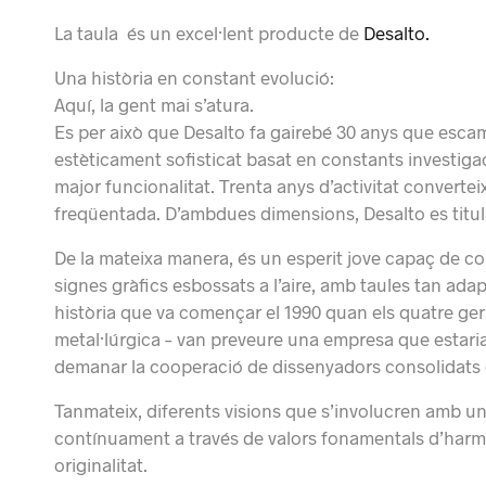
La taula és un excel·lent producte de
Desalto.
Una història en constant evolució:
Aquí, la gent mai s’atura.
Es per això que Desalto fa gairebé 30 anys que esca
estèticament sofisticat basat en constants investig
major funcionalitat. Trenta anys d’activitat convert
freqüentada. D’ambdues dimensions, Desalto es titul
De la mateixa manera, és un esperit jove capaç de c
signes gràfics esbossats a l’aire, amb taules tan ad
història que va començar el 1990 quan els quatre ge
metal·lúrgica – van preveure una empresa que estaria m
demanar la cooperació de dissenyadors consolidats
Tanmateix, diferents visions que s’involucren amb una
contínuament a través de valors fonamentals d’harmo
originalitat.