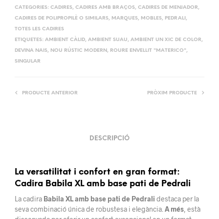
CATEGORIES:
CADIRES
,
CADIRES AMB BRAÇOS
,
CADIRES DE MENJADOR
,
CADIRES DE POLIPROPILÈ O SIMILARS
,
MARQUES
,
MOBLES
,
PEDRALI
,
TOTES LES CADIRES
ETIQUETES:
AMBIENT CÀLID
,
AMBIENT SUAU
,
AMBIENT UN XIC DE COLOR
,
DEVINA NAIS
,
NOU RÚSTIC MODERN
,
ROURE ENVELLIT "MATERICO"
,
SINGULAR
PRODUCTE ANTERIOR
PRÒXIM PRODUCTE
DESCRIPCIÓ
La versatilitat i confort en gran format:
Cadira Babila XL amb base pati de Pedrali
La cadira
Babila XL amb base pati de Pedrali
destaca per la
seva combinació única de robustesa i elegància.
A més
, està