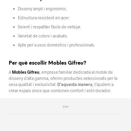
Disseny ampli i ergonòmic.
Estructura resistent en acer.
Seient i respatller fàcils de netejar.
Varietat de colors i acabats.
Apte per a usos domèstics i professionals.
Per què escollir Mobles Gifreu?
A
Mobles Gifreu
, empresa familiar dedicada al moble de
disseny d’alta gamma, oferim productes seleccionats per la
seva qualitat i exclusivitat.
D’aquesta manera
, t’ajudem a
crear espais únics que combinen confort i estil durador.