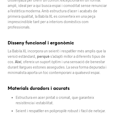
dissenyada per oferir un confort excepcional en un format
ampli, ideal per a qui busca espai i comoditat sense renunciar
a l’estètica moderna. Amb estructura d’acer i acabats de
primera qualitat, la Babila XL es converteix en una peça
imprescindible tant per a interiors domèstics com
professionals.
Disseny funcional i ergonòmic
La Babila XL incorpora un seient i respatller més amplis que la
versió estàndard,
perquè
s’adapti millor a diferents tipus de
cos.
Així
, ofereix un suport òptim i una sensació de benestar
durant llargues estones assegudes. La seva forma depurada i
minimalista aporta un toc contemporani a qualsevol espai.
Materials duradors i acurats
Estructura en acer pintat o cromat, que garanteix
resistència i estabilitat.
Seient i respatller en polipropilè robust i fàcil de netejar.