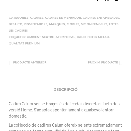
CATEGORIES:
CADIRES
,
CADIRES DE MENJADOR
,
CADIRES ENTAPISSADES
,
DESALTO
,
DISSENYADORS
,
MARQUES
,
MOBLES
,
SIMON PENGELLY
,
TOTES
LES CADIRES
ETIQUETES:
AMBIENT NEUTRE
,
ATEMPORAL
,
CÀLID
,
POTES METALL
,
QUALITAT PREMIUM
PRODUCTE ANTERIOR
PRÒXIM PRODUCTE
DESCRIPCIÓ
Cadira Calum sense braços és delicada i discreta silueta de la
versió Home. S’adapta espontàniament a qualsevol entorn
domèstic.
La col·lecció de cadires Calum ofereix seients extremadament