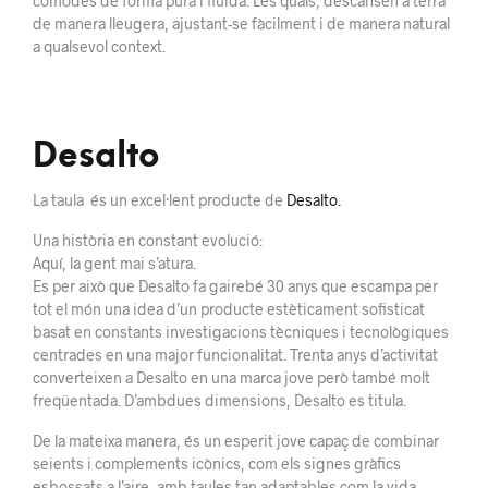
còmodes de forma pura i fluida. Les quals, descansen a terra
de manera lleugera, ajustant-se fàcilment i de manera natural
a qualsevol context.
Desalto
La taula és un excel·lent producte de
Desalto.
Una història en constant evolució:
Aquí, la gent mai s’atura.
Es per això que Desalto fa gairebé 30 anys que escampa per
tot el món una idea d’un producte estèticament sofisticat
basat en constants investigacions tècniques i tecnològiques
centrades en una major funcionalitat. Trenta anys d’activitat
converteixen a Desalto en una marca jove però també molt
freqüentada. D’ambdues dimensions, Desalto es titula.
De la mateixa manera, és un esperit jove capaç de combinar
seients i complements icònics, com els signes gràfics
esbossats a l’aire, amb taules tan adaptables com la vida