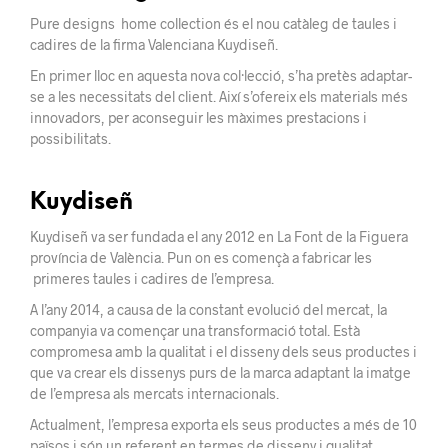
Pure designs home collection és el nou catàleg de taules i
cadires de la firma Valenciana Kuydiseñ.
En primer lloc en aquesta nova col·lecció, s’ha
pretès
adaptar-
se a
les necessitats del client. Així s’ofereix els materials més
innovadors,
per aconseguir les màximes
prestacions
i
possibilitats.
Kuydiseñ
Kuydiseñ va ser fundada el any 2012 en La Font de la Figuera
província de València. Pun on es començà a fabricar les
primeres taules i cadires de l’empresa.
A l’any 2014, a causa de la constant evolució del mercat, la
companyia va començar una transformació total. Està
compromesa amb la qualitat i el disseny dels seus productes i
que va crear els dissenys purs de la marca adaptant la imatge
de l’empresa als mercats internacionals.
Actualment, l’empresa exporta els seus productes a més de 10
països i són un referent en termes de disseny i qualitat.