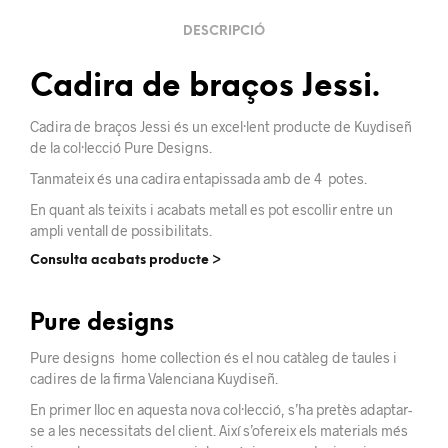
DESCRIPCIÓ
Cadira de braços Jessi.
Cadira de braços Jessi és un excel·lent producte de Kuydiseñ
de la col·lecció Pure Designs.
Tanmateix és una cadira entapissada amb de 4 potes.
En quant als teixits i acabats metall es pot escollir entre un
ampli ventall de possibilitats.
Consulta acabats producte >
Pure designs
Pure designs home collection és el nou catàleg de taules i
cadires de la firma Valenciana Kuydiseñ.
En primer lloc en aquesta nova col·lecció, s’ha
pretès
adaptar-
se a
les necessitats del client. Així s’ofereix els materials més