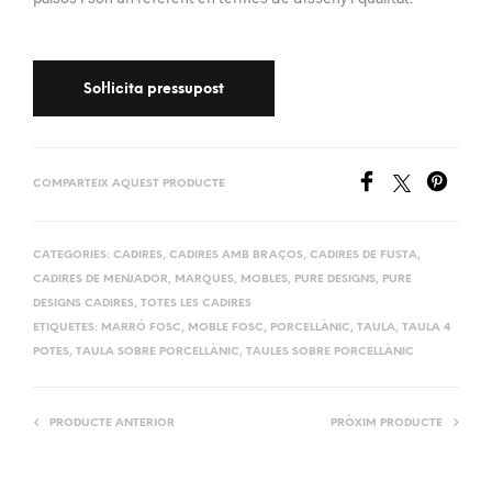
COMPARTEIX AQUEST PRODUCTE
CATEGORIES:
CADIRES
,
CADIRES AMB BRAÇOS
,
CADIRES DE FUSTA
,
CADIRES DE MENJADOR
,
MARQUES
,
MOBLES
,
PURE DESIGNS
,
PURE
DESIGNS CADIRES
,
TOTES LES CADIRES
ETIQUETES:
MARRÓ FOSC
,
MOBLE FOSC
,
PORCELLÀNIC
,
TAULA
,
TAULA 4
POTES
,
TAULA SOBRE PORCELLÀNIC
,
TAULES SOBRE PORCELLÀNIC
PRODUCTE ANTERIOR
PRÒXIM PRODUCTE