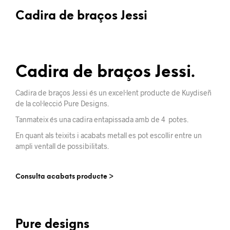
Cadira de braços Jessi
Cadira de braços Jessi.
Cadira de braços Jessi és un excel·lent producte de Kuydiseñ
de la col·lecció Pure Designs.
Tanmateix és una cadira entapissada amb de 4 potes.
En quant als teixits i acabats metall es pot escollir entre un
ampli ventall de possibilitats.
Consulta acabats producte >
Pure designs