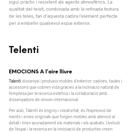
sigui pràctic i resistent als agents atmosfèrics. La
qualitat del teixit, combinada amb la refinada textura
de les teles, fan d’aquesta cadira l’element perfecte
per a embellir qualsevol espai exterior.
Telenti
EMOCIONS A l’aire lliure
Talenti
dissenya i produeix mobles d’exterior: cadires, taules i
accessoris que cobren vida gràcies a la inclinació natural de
l’empresa per la recerca estètica i la col·laboració amb
dissenyadors de renom internacional.
Per això, Talenti és enginy i creativitat, és l’expressió de
ments i eines originals que forgen mobles amb atenció al
detall i trien acuradament els materials i els acabats. L’estudi
de l’espai i la recerca en la innovació de productes creen