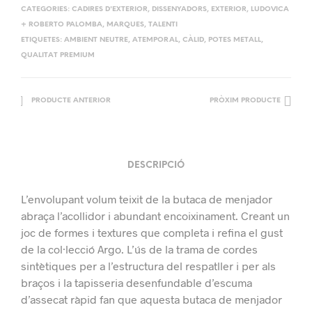
CATEGORIES:
CADIRES D'EXTERIOR
,
DISSENYADORS
,
EXTERIOR
,
LUDOVICA
+ ROBERTO PALOMBA
,
MARQUES
,
TALENTI
ETIQUETES:
AMBIENT NEUTRE
,
ATEMPORAL
,
CÀLID
,
POTES METALL
,
QUALITAT PREMIUM
PRODUCTE ANTERIOR
PRÒXIM PRODUCTE
DESCRIPCIÓ
L’envolupant volum teixit de la butaca de menjador
abraça l’acollidor i abundant encoixinament. Creant un
joc de formes i textures que completa i refina el gust
de la col·lecció Argo. L’ús de la trama de cordes
sintètiques per a l’estructura del respatller i per als
braços i la tapisseria desenfundable d’escuma
d’assecat ràpid fan que aquesta butaca de menjador