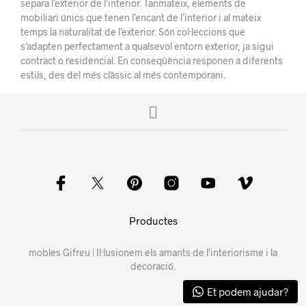
separa l’exterior de l’interior. Tanmateix, elements de
mobiliari únics que tenen l’encant de l’interior i al mateix
temps la naturalitat de l’exterior. Són col·leccions que
s’adapten perfectament a qualsevol entorn exterior, ja sigui
contract o residencial. En conseqûència responen a diferents
estils, des del més clàssic al més contemporani.
Productes
mobles Gifreu | Il·lusionem els amants de l'interiorisme i la
decoració.
Et podem ajudar?