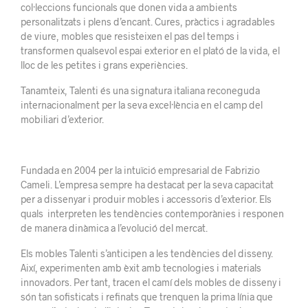
col·leccions funcionals que donen vida a ambients
personalitzats i plens d’encant. Cures, pràctics i agradables
de viure, mobles que resisteixen el pas del temps i
transformen qualsevol espai exterior en el plató de la vida, el
lloc de les petites i grans experiències.
Tanamteix, Talenti és una signatura italiana reconeguda
internacionalment per la seva excel·lència en el camp del
mobiliari d’exterior.
Fundada en 2004 per la intuïció empresarial de Fabrizio
Cameli. L’empresa sempre ha destacat per la seva capacitat
per a dissenyar i produir mobles i accessoris d’exterior. Els
quals interpreten les tendències contemporànies i responen
de manera dinàmica a l’evolució del mercat.
Els mobles Talenti s’anticipen a les tendències del disseny.
Així, experimenten amb èxit amb tecnologies i materials
innovadors. Per tant, tracen el camí dels mobles de disseny i
són tan sofisticats i refinats que trenquen la prima línia que