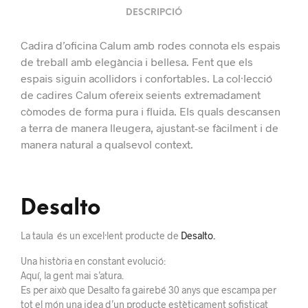
DESCRIPCIÓ
Cadira d’oficina Calum amb rodes connota els espais
de treball amb elegància i bellesa. Fent que els
espais siguin acollidors i confortables. La col·lecció
de cadires Calum ofereix seients extremadament
còmodes de forma pura i fluida. Els quals descansen
a terra de manera lleugera, ajustant-se fàcilment i de
manera natural a qualsevol context.
Desalto
La taula és un excel·lent producte de
Desalto.
Una història en constant evolució:
Aquí, la gent mai s’atura.
Es per això que Desalto fa gairebé 30 anys que escampa per
tot el món una idea d’un producte estèticament sofisticat