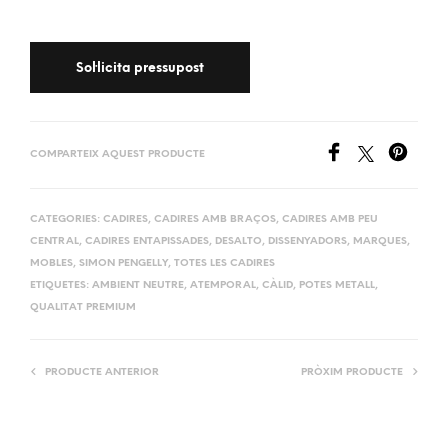
COMPARTEIX AQUEST PRODUCTE
CATEGORIES:
CADIRES
,
CADIRES AMB BRAÇOS
,
CADIRES AMB PEU
CENTRAL
,
CADIRES ENTAPISSADES
,
DESALTO
,
DISSENYADORS
,
MARQUES
,
MOBLES
,
SIMON PENGELLY
,
TOTES LES CADIRES
ETIQUETES:
AMBIENT NEUTRE
,
ATEMPORAL
,
CÀLID
,
POTES METALL
,
QUALITAT PREMIUM
PRODUCTE ANTERIOR
PRÒXIM PRODUCTE