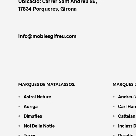
Ubicació: Carrer Sant Andreu 26,
17834 Porqueres, Girona
info@moblesgifreu.com
MARQUES DE MATALASSOS.
MARQUES D
Astral Nature
Andreu 
Auriga
Carl Ha
Dimaflex
Cattelan 
Noi Della Notte
Inclass 
Terxy
Desalto