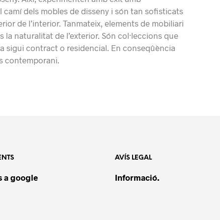
l camí dels mobles de disseny i són tan sofisticats
erior de l’interior. Tanmateix, elements de mobiliari
s la naturalitat de l’exterior. Són col·leccions que
ja sigui contract o residencial. En conseqûència
més contemporani.
ENTS
AVÍS LEGAL
 a google
Informació.