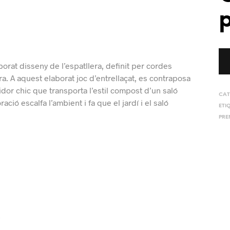
aborat disseny de l’espatllera, definit per cordes
a. A aquest elaborat joc d’entrellaçat, es contraposa
lidor chic que transporta l’estil compost d’un saló
CAT
ó escalfa l’ambient i fa que el jardí i el saló
ETI
PRE
e