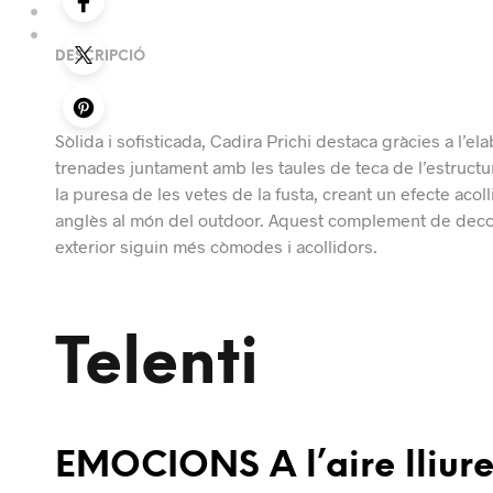
DESCRIPCIÓ
Sòlida i sofisticada, Cadira Prichi destaca gràcies a l’el
trenades juntament amb les taules de teca de l’estructur
la puresa de les vetes de la fusta, creant un efecte acol
anglès al món del outdoor. Aquest complement de decoraci
exterior siguin més còmodes i acollidors.
Telenti
EMOCIONS A l’aire lliur