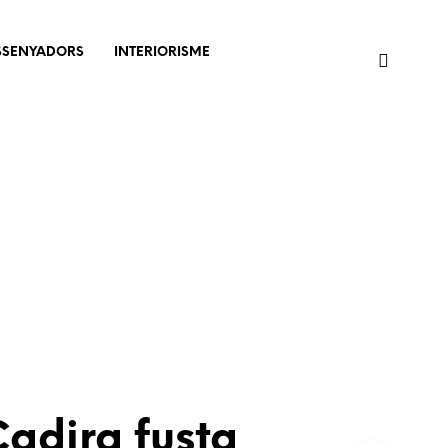
SSENYADORS
INTERIORISME
adira fusta