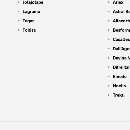
Jotajotape
Arlex
Lagrama
Astral B
Tegar
Altacort
Tobisa
Besform
CasaDes
Dall’Agn
Devina N
Ditre Ital
Emede
Noctis
Treku