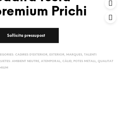
premium Prichi
EGORIES:
CADIRES D'EXTERIOR
,
EXTERIOR
,
MARQUES
,
TALENTI
QUETES:
AMBIENT NEUTRE
,
ATEMPORAL
,
CÀLID
,
POTES METALL
,
QUALITAT
MIUM