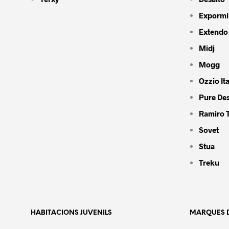
Expormi
Extendo
Midj
Mogg
Ozzio Ita
Pure De
Ramiro 
Sovet
Stua
Treku
HABITACIONS JUVENILS
MARQUES D