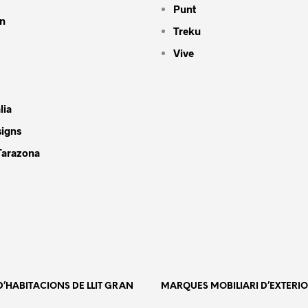
Punt
n
Treku
Vive
lia
signs
Tarazona
’HABITACIONS DE LLIT GRAN
MARQUES MOBILIARI D’EXTERI