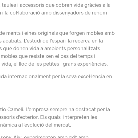
 taules i accessoris que cobren vida gràcies a la
ca i la col·laboració amb dissenyadors de renom
sió de ments i eines originals que forgen mobles amb
 acabats. L’estudi de l’espai i la recerca en la
s que donen vida a ambients personalitzats i
 mobles que resisteixen el pas del temps i
vida, el lloc de les petites i grans experiències.
uda internacionalment per la seva excel·lència en
zio Cameli. L’empresa sempre ha destacat per la
ssoris d’exterior. Els quals interpreten les
àmica a l’evolució del mercat.
isseny. Així, experimenten amb èxit amb