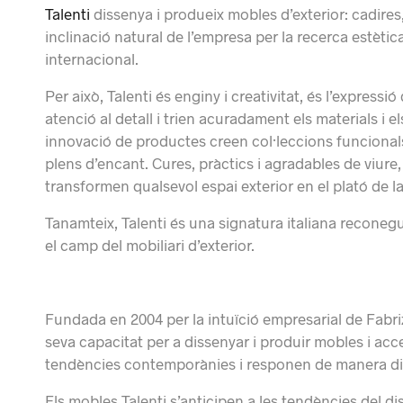
Talenti
dissenya i produeix mobles d’exterior: cadires,
inclinació natural de l’empresa per la recerca estèti
internacional.
Per això, Talenti és enginy i creativitat, és l’expres
atenció al detall i trien acuradament els materials i els
innovació de productes creen col·leccions funcional
plens d’encant. Cures, pràctics i agradables de viure,
transformen qualsevol espai exterior en el plató de la 
Tanamteix, Talenti és una signatura italiana reconeg
el camp del mobiliari d’exterior.
Fundada en 2004 per la intuïció empresarial de Fabri
seva capacitat per a dissenyar i produir mobles i acce
tendències contemporànies i responen de manera din
Els mobles Talenti s’anticipen a les tendències del d