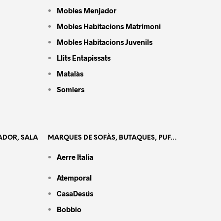
Mobles Menjador
Mobles Habitacions Matrimoni
Mobles Habitacions Juvenils
Llits Entapissats
Matalàs
Somiers
ADOR, SALA
MARQUES DE SOFÀS, BUTAQUES, PUF…
Aerre Italia
Atemporal
CasaDesús
Bobbio