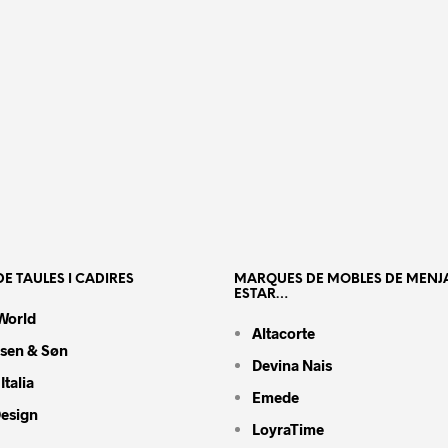
E TAULES I CADIRES
MARQUES DE MOBLES DE MENJ
ESTAR…
World
Altacorte
nsen & Søn
Devina Nais
Italia
Emede
Design
LoyraTime