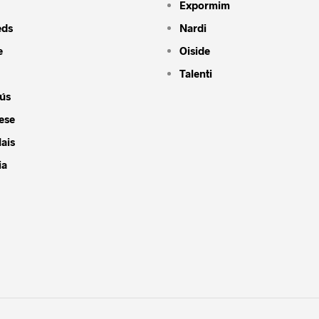
Expormim
eds
Nardi
e
Oiside
Talenti
ús
ese
ais
ia