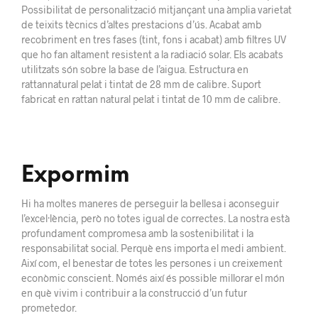
Possibilitat de personalització mitjançant una àmplia varietat
de teixits tècnics d’altes prestacions d’ús. Acabat amb
recobriment en tres fases (tint, fons i acabat) amb filtres UV
que ho fan altament resistent a la radiació solar. Els acabats
utilitzats són sobre la base de l’aigua. Estructura en
rattannatural pelat i tintat de 28 mm de calibre. Suport
fabricat en rattan natural pelat i tintat de 10 mm de calibre.
Expormim
Hi ha moltes maneres de perseguir la bellesa i aconseguir
l’excel·lència, però no totes igual de correctes. La nostra està
profundament compromesa amb la sostenibilitat i la
responsabilitat social. Perquè ens importa el medi ambient.
Així com, el benestar de totes les persones i un creixement
econòmic conscient. Només així és possible millorar el món
en què vivim i contribuir a la construcció d’un futur
prometedor.