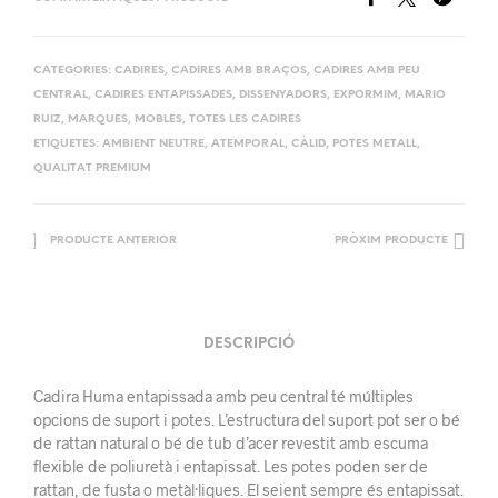
CATEGORIES:
CADIRES
,
CADIRES AMB BRAÇOS
,
CADIRES AMB PEU
CENTRAL
,
CADIRES ENTAPISSADES
,
DISSENYADORS
,
EXPORMIM
,
MARIO
RUIZ
,
MARQUES
,
MOBLES
,
TOTES LES CADIRES
ETIQUETES:
AMBIENT NEUTRE
,
ATEMPORAL
,
CÀLID
,
POTES METALL
,
QUALITAT PREMIUM
PRODUCTE ANTERIOR
PRÒXIM PRODUCTE
DESCRIPCIÓ
Cadira Huma entapissada amb peu central té múltiples
opcions de suport i potes. L’estructura del suport pot ser o bé
de rattan natural o bé de tub d’acer revestit amb escuma
flexible de poliuretà i entapissat. Les potes poden ser de
rattan, de fusta o metàl·liques. El seient sempre és entapissat.