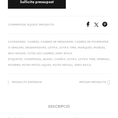
COMPARTEIX AQUEST PRODUCTE
CATEGORIES:
CADIRES
,
CADIRES DE MENJADOR
,
CADIRES DE POLIPROPILÈ
O SIMILARS
,
DISSENYADORS
,
LOYRA
,
LOYRA TIME
,
MARQUES
,
MOBLES
,
NOU MASSÍS
,
TOTES LES CADIRES
,
XIMO ROCA
ETIQUETES:
ATEMPORAL
,
BLANC
,
CADIRA
,
LOYRA
,
LOYRA TIME
,
MÍNIMAL
,
MODERN
,
POTES METÀL·LIQUES
,
POTES METALL
,
XIMO ROCA
PRODUCTE ANTERIOR
PRÒXIM PRODUCTE
DESCRIPCIÓ