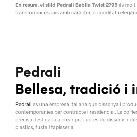
En resum
, el
silló Pedrali Babila Twist 2795
és molt 
transformar espais amb caràcter, comoditat i elegànc
Pedrali
Bellesa, tradició i
Pedrali
és una empresa italiana que dissenya i produe
contemporànies per contracte i residencial. La col·lec
precisa destinada a crear productes de disseny industr
plàstics, fusta i tapisseria.