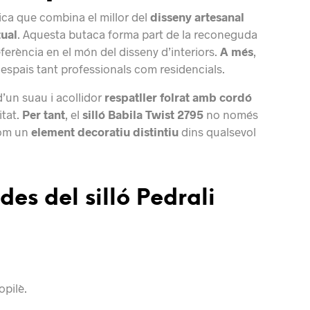
ca que combina el millor del
disseny artesanal
tual
. Aquesta butaca forma part de la reconeguda
eferència en el món del disseny d’interiors.
A més
,
espais tant professionals com residencials.
d’un suau i acollidor
respatller folrat amb cordó
itat.
Per tant
, el
silló Babila Twist 2795
no només
com un
element decoratiu distintiu
dins qualsevol
es del silló Pedrali
opilè.