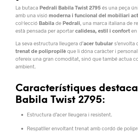
La butaca
Pedrali Babila Twist 2795
és una peça úni
amb una visió
moderna i funcional del mobiliari ac
col·lecció
Babila
de
Pedrali
, una marca italiana de r
està pensada per aportar
calidesa, estil i confort
en 
La seva estructura lleugera d’
acer tubular
s’envolta 
trenat de polipropilè
que li dóna caràcter i personal
ofereix una gran comoditat, sinó que també actua 
ambient.
Característiques destacad
Babila Twist 2795:
Estructura d’acer lleugera i resistent.
Respatller envoltant trenat amb cordó de polipr