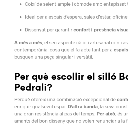
Coixí de seient ample i còmode amb entapissat tèx
Ideal per a espais d’espera, sales d’estar, oficin
Dissenyat per garantir
confort i presència visua
A més a més
, el seu aspecte càlid i artesanal contr
contemporània, cosa que el fa apte tant per a
espais
busquen una peça singular i versàtil.
Per què escollir el silló 
Pedrali?
Perquè ofereix una combinació excepcional de
conf
enriquir qualsevol espai.
D’altra banda
, la seva cons
una gran resistència al pas del temps.
Per això
, és u
amants del bon disseny que no volen renunciar a la f