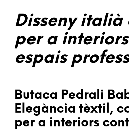
Disseny italià
per a interior
espais profes
Butaca Pedrali Bab
Elegància tèxtil, c
per a interiors co