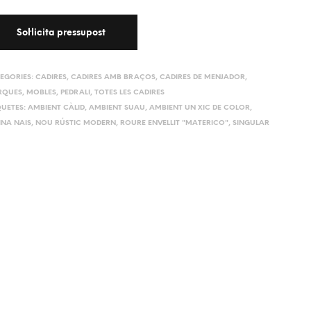
EGORIES:
CADIRES
,
CADIRES AMB BRAÇOS
,
CADIRES DE MENJADOR
,
RQUES
,
MOBLES
,
PEDRALI
,
TOTES LES CADIRES
QUETES:
AMBIENT CÀLID
,
AMBIENT SUAU
,
AMBIENT UN XIC DE COLOR
,
INA NAIS
,
NOU RÚSTIC MODERN
,
ROURE ENVELLIT "MATERICO"
,
SINGULAR