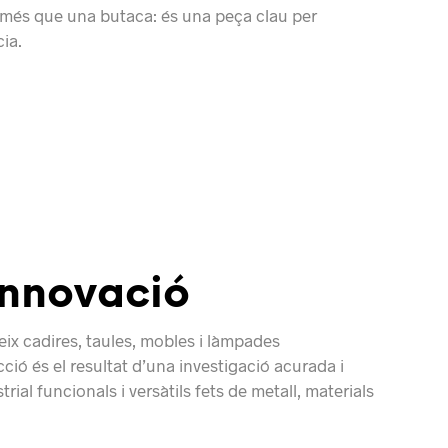
més que una butaca: és una peça clau per
ia.
 innovació
ix cadires, taules, mobles i làmpades
ció és el resultat d’una investigació acurada i
ial funcionals i versàtils fets de metall, materials