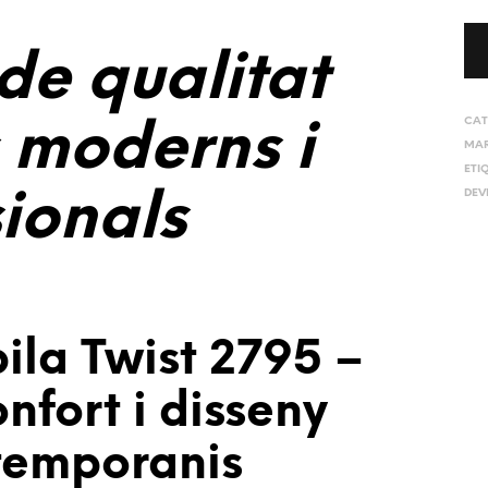
 de qualitat
CAT
s moderns i
MA
ETI
DEV
sionals
ila Twist 2795 –
onfort i disseny
ntemporanis