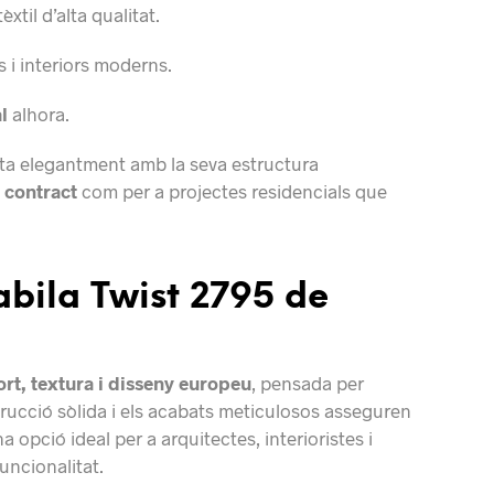
til d’alta qualitat.
es i interiors moderns.
l
alhora.
asta elegantment amb la seva estructura
 contract
com per a projectes residencials que
Babila Twist 2795 de
ort, textura i disseny europeu
, pensada per
trucció sòlida i els acabats meticulosos asseguren
na opció ideal per a arquitectes, interioristes i
uncionalitat.