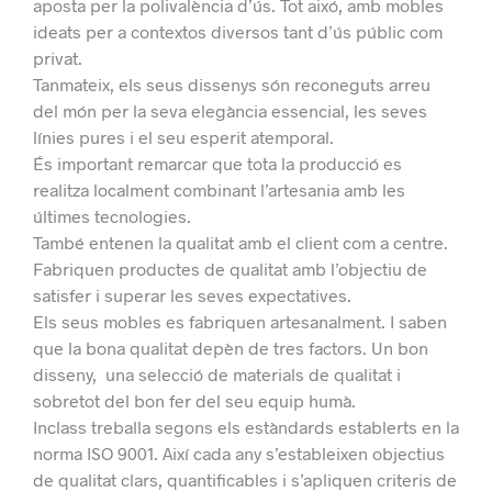
aposta per la polivalència d’ús. Tot aixó, amb mobles
ideats per a contextos diversos tant d’ús públic com
privat.
Tanmateix, els seus dissenys són reconeguts arreu
del món per la seva elegància essencial, les seves
línies pures i el seu esperit atemporal.
És important remarcar que tota la producció es
realitza localment combinant l’artesania amb les
últimes tecnologies.
També entenen la qualitat amb el client com a centre.
Fabriquen productes de qualitat amb l’objectiu de
satisfer i superar les seves expectatives.
Els seus mobles es fabriquen artesanalment. I saben
que la bona qualitat depèn de tres factors. U
n bon
disseny, una selecció de materials de qualitat i
sobretot del bon fer del seu equip humà.
Inclass treballa segons els estàndards establerts en la
norma ISO 9001. Així cada any s’estableixen objectius
de qualitat clars, quantificables i s’apliquen criteris de