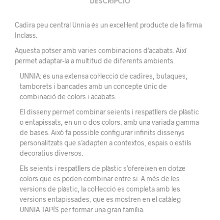
DESCRIPCIÓ
Cadira peu central Unnia és un excel·lent producte de la firma
Inclass.
Aquesta potser amb varies combinacions d’acabats. Així
permet adaptar-la a multitud de diferents ambients.
UNNIA: és una extensa col·lecció de cadires, butaques,
tamborets i bancades amb un concepte únic de
combinació de colors i acabats.
El disseny permet combinar seients i respatllers de plàstic
o entapissats, en un o dos colors, amb una variada gamma
de bases. Això fa possible configurar infinits dissenys
personalitzats que s’adapten a contextos, espais o estils
decoratius diversos.
Els seients i respatllers de plàstic
s’ofereixen
en dotze
colors que es poden combinar entre si. A més de les
versions de plàstic
, la col·lecció
es completa amb les
versions entapissades, que es mostren en el catàleg
UNNIA
TAPÍS
per formar una gran família.