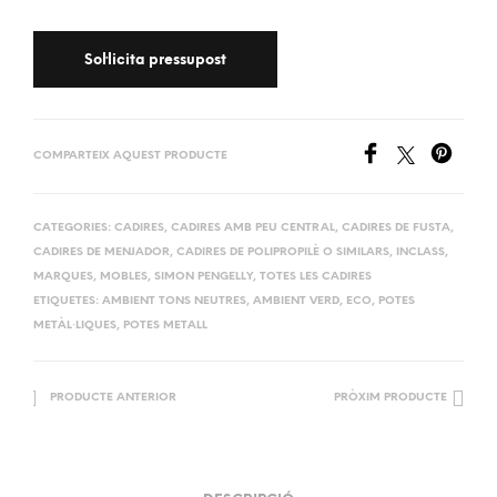
COMPARTEIX AQUEST PRODUCTE
CATEGORIES:
CADIRES
,
CADIRES AMB PEU CENTRAL
,
CADIRES DE FUSTA
,
CADIRES DE MENJADOR
,
CADIRES DE POLIPROPILÈ O SIMILARS
,
INCLASS
,
MARQUES
,
MOBLES
,
SIMON PENGELLY
,
TOTES LES CADIRES
ETIQUETES:
AMBIENT TONS NEUTRES
,
AMBIENT VERD
,
ECO
,
POTES
METÀL·LIQUES
,
POTES METALL
PRODUCTE ANTERIOR
PRÒXIM PRODUCTE