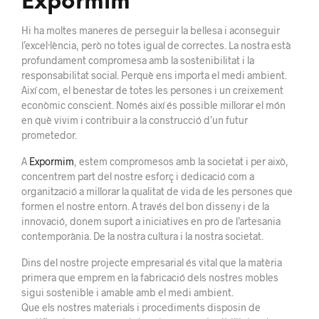
Expormim
Hi ha moltes maneres de perseguir la bellesa i aconseguir
l’excel·lència, però no totes igual de correctes. La nostra està
profundament compromesa amb la sostenibilitat i la
responsabilitat social. Perquè ens importa el medi ambient.
Així com, el benestar de totes les persones i un creixement
econòmic conscient. Només així és possible millorar el món
en què vivim i contribuir a la construcció d’un futur
prometedor.
A
Expormim
, estem compromesos amb la societat i per això,
concentrem part del nostre esforç i dedicació com a
organització a millorar la qualitat de vida de les persones que
formen el nostre entorn. A través del bon disseny i de la
innovació, donem suport a iniciatives en pro de l’artesania
contemporània. De la nostra cultura i la nostra societat.
Dins del nostre projecte empresarial és vital que la matèria
primera que emprem en la fabricació dels nostres mobles
sigui sostenible i amable amb el medi ambient.
Que els nostres materials i procediments disposin de