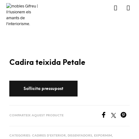
Cadira teixida Petale
COMPARTEIX AQUEST PRODUCTE
CATEGORIES:
CADIRES D'EXTERIOR
,
DISSENYADORS
,
EXPORMIM
,