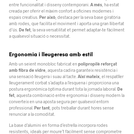
entre funcionalitat i disseny contemporani.
A més
, ha estat
creada per oferir el màxim confort a oficines modernes i
espais creatius.
Per això
, destaca per la seva base giratòria
amb rodes, que facilita el moviment i aporta una gran llibertat
d’ús.
De fet
, la seva versatilitat et permet adaptar-te fàcilment
a qualsevol situació o necessitat.
Ergonomia i lleugeresa amb estil
Amb un seient monobloc fabricat en
polipropilè reforçat
amb fibra de vidre
, aquesta cadira garanteix resistència i
una sensació lleugera i suau al tacte.
Així mateix
, el respatller
lleugerament corbat s’adapta a l’esquena i proporciona una
postura ergonòmica òptima durant tota la jornada laboral.
De
fet
, aquesta combinació entre ergonomia i disseny modern la
converteix en una aposta segura per qualsevol entorn
professional.
Per tant
, pots treballar durant hores sense
renunciar a la comoditat.
La base d’alumini en forma d’estrella incorpora rodes
resistents, ideals per moure’t fàcilment sense comprometre