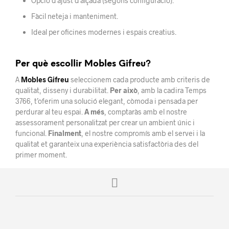
Opció d’ajust d’alçada (segons configuració).
Fàcil neteja i manteniment.
Ideal per oficines modernes i espais creatius.
Per què escollir Mobles Gifreu?
A
Mobles Gifreu
seleccionem cada producte amb criteris de
qualitat, disseny i durabilitat.
Per això
, amb la cadira Temps
3766, t’oferim una solució elegant, còmoda i pensada per
perdurar al teu espai.
A més
, comptaràs amb el nostre
assessorament personalitzat per crear un ambient únic i
funcional.
Finalment
, el nostre compromís amb el servei i la
qualitat et garanteix una experiència satisfactòria des del
primer moment.