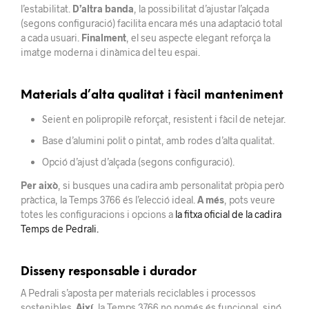
l’estabilitat.
D’altra banda
, la possibilitat d’ajustar l’alçada
(segons configuració) facilita encara més una adaptació total
a cada usuari.
Finalment
, el seu aspecte elegant reforça la
imatge moderna i dinàmica del teu espai.
Materials d’alta qualitat i fàcil manteniment
Seient en polipropilè reforçat, resistent i fàcil de netejar.
Base d’alumini polit o pintat, amb rodes d’alta qualitat.
Opció d’ajust d’alçada (segons configuració).
Per això
, si busques una cadira amb personalitat pròpia però
pràctica, la Temps 3766 és l’elecció ideal.
A més
, pots veure
totes les configuracions i opcions a
la fitxa oficial de la cadira
Temps de Pedrali.
Disseny responsable i durador
A Pedrali s’aposta per materials reciclables i processos
sostenibles.
Així
, la Temps 3766 no només és funcional, sinó