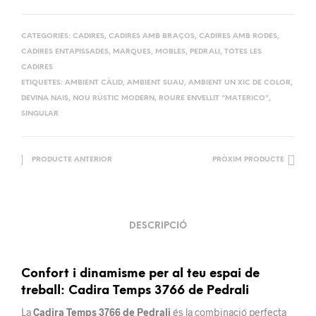
CATEGORIES:
CADIRES
,
CADIRES AMB BRAÇOS
,
CADIRES AMB RODES
,
CADIRES ENTAPISSADES
,
MARQUES
,
MOBLES
,
PEDRALI
,
TOTES LES
CADIRES
ETIQUETES:
AMBIENT CÀLID
,
AMBIENT SUAU
,
AMBIENT UN XIC DE COLOR
,
DEVINA NAIS
,
NOU RÚSTIC MODERN
,
ROURE ENVELLIT "MATERICO"
,
SINGULAR
PRODUCTE ANTERIOR
PRÒXIM PRODUCTE
DESCRIPCIÓ
Confort i dinamisme per al teu espai de
treball: Cadira Temps 3766 de Pedrali
La
Cadira Temps 3766 de Pedrali
és la combinació perfecta