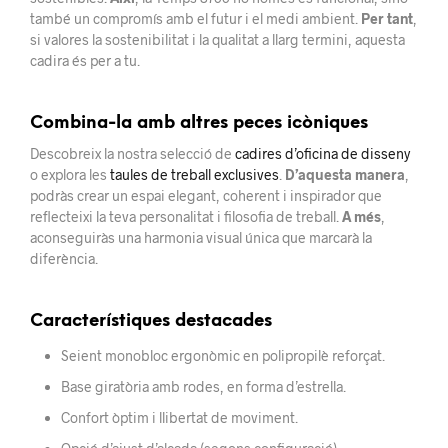
també un compromís amb el futur i el medi ambient.
Per tant
,
si valores la sostenibilitat i la qualitat a llarg termini, aquesta
cadira és per a tu.
Combina-la amb altres peces icòniques
Descobreix la nostra selecció de
cadires d’oficina de disseny
o explora les
taules de treball exclusives
.
D’aquesta manera
,
podràs crear un espai elegant, coherent i inspirador que
reflecteixi la teva personalitat i filosofia de treball.
A més
,
aconseguiràs una harmonia visual única que marcarà la
diferència.
Característiques destacades
Seient monobloc ergonòmic en polipropilè reforçat.
Base giratòria amb rodes, en forma d’estrella.
Confort òptim i llibertat de moviment.