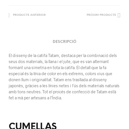
PRODUCTE ANTERIOR
PRÒXIM PRODUCTE
DESCRIPCIÓ
El disseny de la catifa Tatam, destaca per la combinació dels
seus dos materials, la llana i el jute, que es van alternant
formant una simetria en tota la catifa. El detall que la fa
especial és la línia de color en els extrems, colors vius que
donen llum i originalitat. Tatam ens trasllada al disseny
japonès, gràcies a les línies netes i l’ús dels materials naturals
amb tons neutres. Tot el procés de confecció de Tatam està
fet a mà per artesans a l’Índia.
CUMELLAS