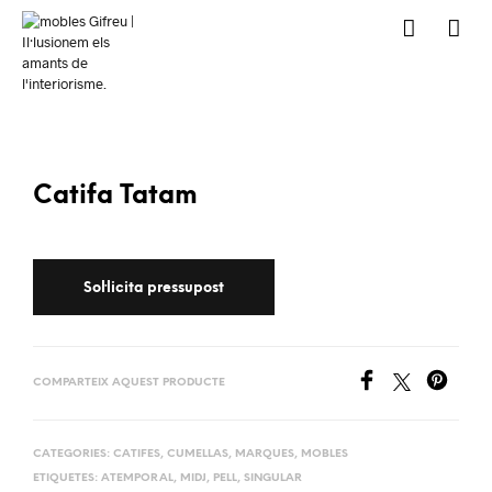
Catifa Tatam
COMPARTEIX AQUEST PRODUCTE
CATEGORIES:
CATIFES
,
CUMELLAS
,
MARQUES
,
MOBLES
ETIQUETES:
ATEMPORAL
,
MIDJ
,
PELL
,
SINGULAR