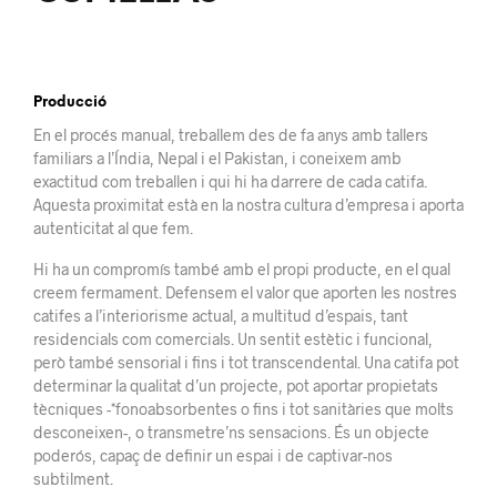
Producció
En el procés manual, treballem des de fa anys amb tallers
familiars a l’Índia, Nepal i el Pakistan, i coneixem amb
exactitud com treballen i qui hi ha darrere de cada catifa.
Aquesta proximitat està en la nostra cultura d’empresa i aporta
autenticitat al que fem.
Hi ha un compromís també amb el propi producte, en el qual
creem fermament. Defensem el valor que aporten les nostres
catifes a l’interiorisme actual, a multitud d’espais, tant
residencials com comercials. Un sentit estètic i funcional,
però també sensorial i fins i tot transcendental. Una catifa pot
determinar la qualitat d’un projecte, pot aportar propietats
tècniques -*fonoabsorbentes o fins i tot sanitàries que molts
desconeixen-, o transmetre’ns sensacions. És un objecte
poderós, capaç de definir un espai i de captivar-nos
subtilment.