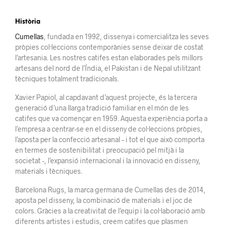
Història
Cumellas
, fundada en 1992, dissenya i comercialitza les seves
pròpies col·leccions contemporànies sense deixar de costat
l’artesania. Les nostres catifes estan elaborades pels millors
artesans del nord de l’Índia, el Pakistan i de Nepal utilitzant
tècniques totalment tradicionals.
Xavier Papiol, al capdavant d’aquest projecte, és la tercera
generació d’una llarga tradició familiar en el món de les
catifes que va començar en 1959. Aquesta experiència porta a
l’empresa a centrar-se en el disseny de col·leccions pròpies,
l’aposta per la confecció artesanal – i tot el que això comporta
en termes de sostenibilitat i preocupació pel mitjà i la
societat -, l’expansió internacional i la innovació en disseny,
materials i tècniques.
Barcelona Rugs, la marca germana de Cumellas des de 2014,
aposta pel disseny, la combinació de materials i el joc de
colors. Gràcies a la creativitat de l’equip i la col·laboració amb
diferents artistes i estudis, creem catifes que plasmen