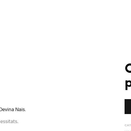
Devina Nais
.
essitats.
CAT