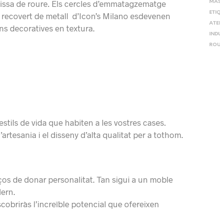
issa de roure. Els cercles d’emmatagzematge
MAS
ETI
 recovert de metall d’Icon’s Milano esdevenen
ATE
ons decoratives en textura.
IND
ROU
estils de vida que habiten a les vostres cases.
artesania i el disseny d’alta qualitat per a tothom.
aços de donar personalitat. Tan sigui a un moble
dern.
escobriràs l’increïble potencial que ofereixen