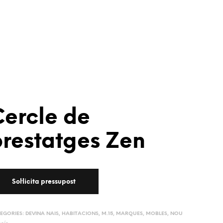
Cercle de
prestatges Zen
EGORIES:
DEVINA NAIS
,
HABITACIONS
,
M.15
,
MARQUES
,
MOBLES
,
NOU