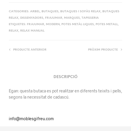
CATEGORIES:
ARBEL
,
BUTAQUES
,
BUTAQUES I SOFÀS RELAX
,
BUTAQUES
RELAX
,
DISSENYADORS
,
FRAJUMAR
,
MARQUES
,
TAPISSERIA
ETIQUETES:
FRAJUMAR
,
MODERN
,
POTES METÀL·LIQUES
,
POTES METALL
,
RELAX
,
RELAX MANUAL
PRODUCTE ANTERIOR
PRÒXIM PRODUCTE
DESCRIPCIÓ
Egan: questa butaca es pot realitzar en diferents teixits i pells,
segons la necessitat de cadascú.
info@moblesgifreu.com