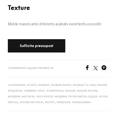
Texture
Moble massís amb diferents acabats excel·lents a escollir.
COMPARTEIX AQUEST PRODUCTE
CATEGORIES:
ICON'S
,
MOBLES
,
MOBLES BUFET
,
MOBLES TV
,
NOU MASSÍS
ETIQUETES:
AMBIENT FOSC
,
ATEMPORAL
,
MASSÍS
,
MASSÍS ROURE
,
MODERN
,
NATURAL
,
NOU RÚSTIC MODERN
,
POTES METÀL·LIQUES
,
POTES
METALL
,
ROURE NATURAL
,
RÚSTIC
,
SINGULAR
,
VANGUARDIA