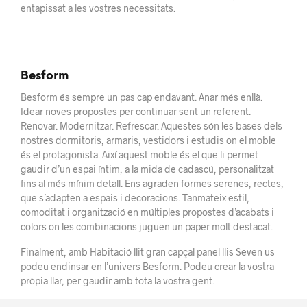
entapissat a les vostres necessitats.
Besform
Besform és sempre un pas cap endavant. Anar més enllà.
Idear noves propostes per continuar sent un referent.
Renovar. Modernitzar. Refrescar. Aquestes són les bases dels
nostres dormitoris, armaris, vestidors i estudis on el moble
és el protagonista. Així aquest moble és el que li permet
gaudir d’un espai íntim, a la mida de cadascú, personalitzat
fins al més mínim detall. Ens agraden formes serenes, rectes,
que s’adapten a espais i decoracions. Tanmateix estil,
comoditat i organització en múltiples propostes d’acabats i
colors on les combinacions juguen un paper molt destacat.
Finalment, amb Habitació llit gran capçal panel llis Seven us
podeu endinsar en l’univers Besform. Podeu crear la vostra
pròpia llar, per gaudir amb tota la vostra gent.