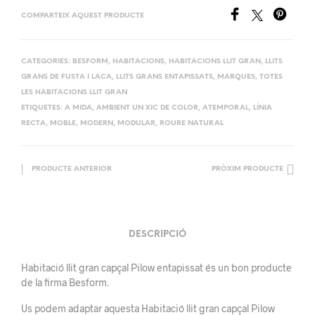
COMPARTEIX AQUEST PRODUCTE
CATEGORIES:
BESFORM
,
HABITACIONS
,
HABITACIONS LLIT GRAN
,
LLITS
GRANS DE FUSTA I LACA
,
LLITS GRANS ENTAPISSATS
,
MARQUES
,
TOTES
LES HABITACIONS LLIT GRAN
ETIQUETES:
A MIDA
,
AMBIENT UN XIC DE COLOR
,
ATEMPORAL
,
LÍNIA
RECTA
,
MOBLE
,
MODERN
,
MODULAR
,
ROURE NATURAL
PRODUCTE ANTERIOR
PRÒXIM PRODUCTE
DESCRIPCIÓ
Habitació llit gran capçal Pilow entapissat és un bon producte
de la firma Besform.
Us podem adaptar aquesta Habitació llit gran capçal Pilow