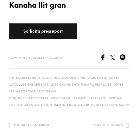
Kanaha llit gran
COMPARTEIX AQUEST PRODUCTE
CATEGORIES:
DITRE ITALIA
,
HABITACIONS
,
HABITACIONS LLIT GRAN
,
LLITS
,
LLITS ENTAPISSATS
,
LLITS GRANS ENTAPISSATS
,
MARQUES
,
TOTES
LES HABITACIONS LLIT GRAN
ETIQUETES:
ATEMPORAL
,
DITRE ITALIA
,
ELEGANT
,
EXCEL·LENT
,
GIRONA
,
LLIT
,
LLIT GRAN
,
LLITS ENTAPISSATS
,
MOBLES HABITACIÓ LLIT GRAN
,
SOBRI
PRODUCTE ANTERIOR
PRÒXIM PRODUCTE