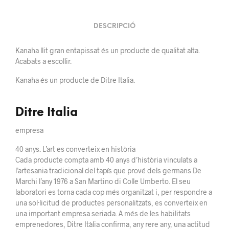
DESCRIPCIÓ
Kanaha llit gran entapissat és un producte de qualitat alta.
Acabats a escollir.
Kanaha és un producte de Ditre Italia.
Ditre Italia
empresa
40 anys. L’art es converteix en història
Cada producte compta amb 40 anys d’història vinculats a
l’artesania tradicional del tapís que prové dels germans De
Marchi l’any 1976 a San Martino di Colle Umberto. El seu
laboratori es torna cada cop més organitzat i, per respondre a
una sol·licitud de productes personalitzats, es converteix en
una important empresa seriada. A més de les habilitats
emprenedores, Ditre Itàlia confirma, any rere any, una actitud