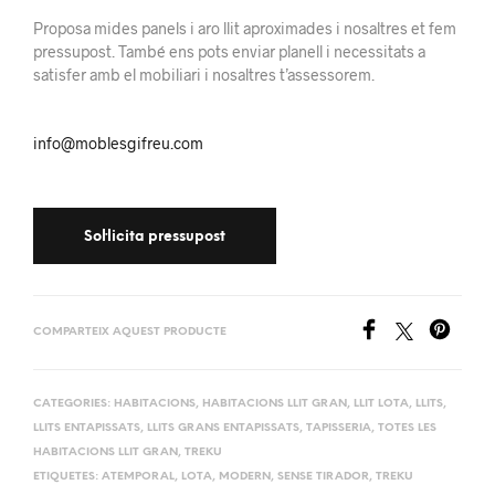
Proposa mides panels i aro llit aproximades i nosaltres et fem
pressupost. També ens pots enviar planell i necessitats a
satisfer amb el mobiliari i nosaltres t’assessorem.
info@moblesgifreu.com
COMPARTEIX AQUEST PRODUCTE
CATEGORIES:
HABITACIONS
,
HABITACIONS LLIT GRAN
,
LLIT LOTA
,
LLITS
,
LLITS ENTAPISSATS
,
LLITS GRANS ENTAPISSATS
,
TAPISSERIA
,
TOTES LES
HABITACIONS LLIT GRAN
,
TREKU
ETIQUETES:
ATEMPORAL
,
LOTA
,
MODERN
,
SENSE TIRADOR
,
TREKU