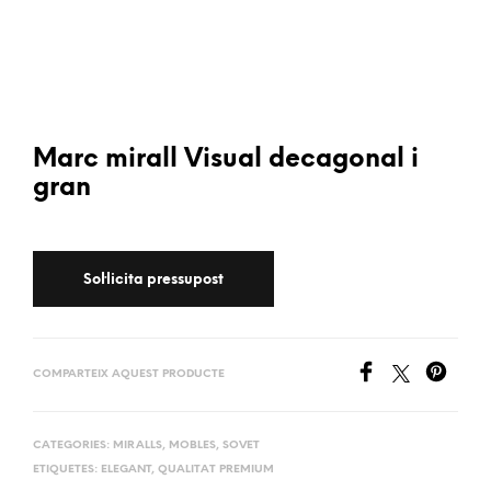
Marc mirall Visual decagonal i
gran
COMPARTEIX AQUEST PRODUCTE
CATEGORIES:
MIRALLS
,
MOBLES
,
SOVET
ETIQUETES:
ELEGANT
,
QUALITAT PREMIUM