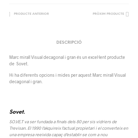
PRODUCTE ANTERIOR
PRÒXIM PRODUCTE
DESCRIPCIÓ
Marc mirall Visual decagonal i gran és un excel·lent producte
de Sovet.
Hi ha diferents opcions i mides per aquest Marc mirall Visual
decagonal i gran.
Sovet.
SO.VE.T va ser fundada a finals dels 80 per sis vidriers de
Trevisan.
El 1990 l’akquireix l’actual propietari i el converteix en
una empresa reeixida capaç d’establir-se com a nou