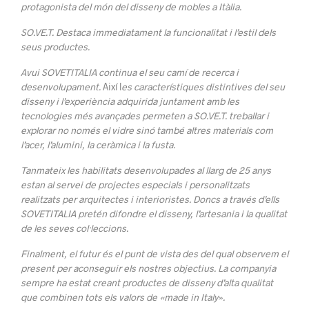
protagonista del món del disseny de mobles a Itàlia.
SO.VE.T.
Destaca immediatament la funcionalitat i l’estil dels
seus productes.
Avui SOVETITALIA continua el seu camí de recerca i
desenvolupament.
Així l
es característiques distintives del seu
disseny i l’experiència adquirida juntament amb les
tecnologies més avançades permeten a SO.VE.T.
treballar i
explorar no només el vidre sinó també altres materials com
l’acer, l’alumini, la ceràmica i la fusta.
Tanmateix les habilitats desenvolupades al llarg de 25 anys
estan al servei de projectes especials i personalitzats
realitzats per arquitectes i interioristes. Doncs a través d’ells
SOVETITALIA pretén difondre el disseny, l’artesania i la qualitat
de les seves col·leccions.
Finalment, el futur és el punt de vista des del qual observem el
present per aconseguir els nostres objectius.
La companyia
sempre ha estat creant productes de disseny d’alta qualitat
que combinen tots els valors de «made in Italy».