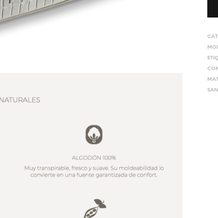
CAT
MOL
ETI
CO
MAT
SAN