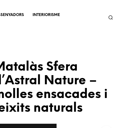
SSENYADORS
INTERIORISME
Matalàs Sfera
’Astral Nature –
olles ensacades i
eixits naturals