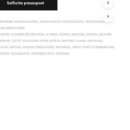
EGORIES:
MATALASSERIA
,
MATALASSOS
,
MATALASSOS
,
MATALASSOS DE
LES ENSACADES
QUETES:
5 ZONES DE DESCANS
,
A MIDA
,
ASTRAL NATURE
,
ASTRAL NATURE
MPRAR
,
COTÓ
,
EXCLUSIVE SHOP ASTRAL NATURE
,
LLANA
,
MATALÀS
,
ALÀS ARTESÀ
,
MOLLES ENSACADES
,
NATURAL
,
OEKO-TEX® STANDARD 100
,
ITIZED
,
SOJABLOCK
,
TERLENKA ECO
,
VISCOSA