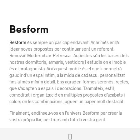
Besform
Besform
és sempre un pas cap endavant. Anar més enllà.
Idear noves propostes per continuar sent un referent.
Renovar. Modernitzar. Refrescar. Aquestes són les bases dels
nostres dormitoris, armaris, vestidors i estudis on el moble
és el protagonista. Així aquest moble és el que li permetrà
gaudir d’un espai íntim, a la mida de cadascú, personalitzat
fins al més mínim detall. Ens agraden formes serenes, rectes,
que s’adapten a espais i decoracions. Tanmateix, estil,
comoditat i organització en múltiples propostes d’acabats i
colors on les combinacions juguen un paper molt destacat.
Finalment, endinseu-vos en l’univers Besform per crear la
vostra pròpia llar, per fruir amb tota la vostra gent.