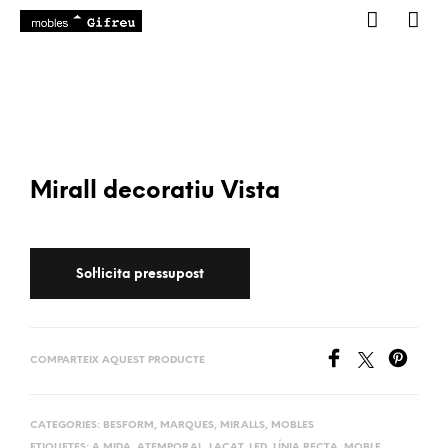
Mirall decoratiu Vista
COMPARTEIX AQUEST PRODUCTE
CATEGORIES:
BESFORM
,
MARQUES
,
MIRALLS
,
MOBLES
ETIQUETES:
A MIDA
,
ATEMPORAL
,
LACAT
,
LED
,
LÍNIA RECTA
,
MOBLE
,