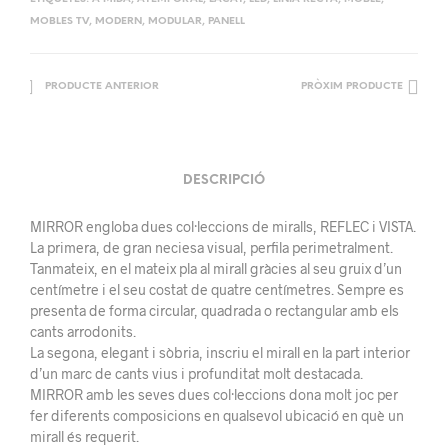
MOBLES TV
,
MODERN
,
MODULAR
,
PANELL
PRODUCTE ANTERIOR
PRÒXIM PRODUCTE
DESCRIPCIÓ
MIRROR engloba dues col·leccions de miralls, REFLEC i VISTA.
La primera, de gran neciesa visual, perfila perimetralment.
Tanmateix, en el mateix pla al mirall gràcies al seu gruix d’un
centímetre i el seu costat de quatre centímetres. Sempre es
presenta de forma circular, quadrada o rectangular amb els
cants arrodonits.
La segona, elegant i sòbria, inscriu el mirall en la part interior
d’un marc de cants vius i profunditat molt destacada.
MIRROR amb les seves dues col·leccions dona molt joc per
fer diferents composicions en qualsevol ubicació en què un
mirall és requerit.