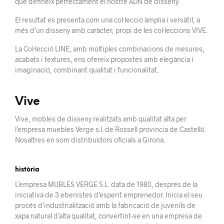
que defineix perfectament el nostre ADN de disseny.
El resultat es presenta com una col·lecció àmplia i versàtil, a
més d’un disseny amb caràcter, propi de les col·leccions VIVE.
La Col·lecció LINE, amb múltiples combinacions de mesures,
acabats i textures, ens ofereix propostes amb elegància i
imaginació, combinant qualitat i funcionalitat.
Vive
Vive, mobles de disseny realitzats amb qualitat alta per
l’empresa muebles Verge s.l. de Rossell provincia de Castelló.
Nosaltres en som distribuïdors oficials a Girona.
història
L’empresa MUBLES VERGE S.L. data de 1980, després de la
iniciativa de 3 ebenistes d’esperit
emprenedor.
Inicia el seu
procés d’industrialització amb la fabricació de juvenils
de
xapa
natural d’alta qualitat, convertint-se en una empresa de