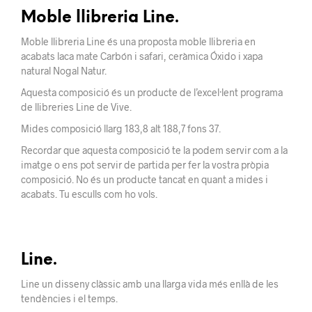
Moble llibreria Line.
Moble llibreria Line és una proposta moble llibreria en
acabats laca mate Carbón i safari, ceràmica Óxido i xapa
natural Nogal Natur.
Aquesta composició és un producte de l’excel·lent programa
de llibreries Line de Vive.
Mides composició llarg 183,8 alt 188,7 fons 37.
Recordar que aquesta composició te la podem servir com a la
imatge o ens pot servir de partida per fer la vostra pròpia
composició. No és un producte tancat en quant a mides i
acabats. Tu esculls com ho vols.
Line.
Line un disseny clàssic amb una llarga vida més enllà de les
tendències i el temps.