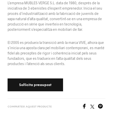
L’empresa MUBLES VERGE S.L. data de 1980, després de la
iniciativa de 3 ebenistes d’esperit
emprenedor.
Inicia el seu
procés d’industrialització amb la fabricació de juvenils
de
xapa
natural d’alta qualitat, convertint-se en una empresa de
producció en sèrie que
inverteix
en tecnologia,
posteriorment s’especialitza en mobiliari de llar.
El 2005 es
produeix la
transició amb la marca VIVE, alhora que
s’inicia una aposta clara pel mobiliari
contemporani
, es manté
fidel als preceptes de rigor i coherència iniciat pels seus
fundadors, que
es tradueix
en l’alta
qualitat dels seus
productes i l’atenció als seus
clients.
COMPARTEIX AQUEST PRODUCTE