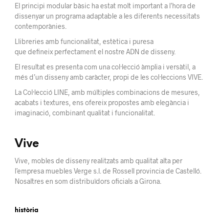
El principi modular bàsic ha estat molt important a l’hora de
dissenyar un programa adaptable a les diferents necessitats
contemporànies.
Llibreries amb funcionalitat, estètica i puresa
que defineix perfectament el nostre ADN de disseny.
El resultat es presenta com una col·lecció àmplia i versàtil, a
més d’un disseny amb caràcter, propi de les col·leccions VIVE.
La Col·lecció LINE, amb múltiples combinacions de mesures,
acabats i textures, ens ofereix propostes amb elegància i
imaginació, combinant qualitat i funcionalitat.
Vive
Vive, mobles de disseny realitzats amb qualitat alta per
l’empresa muebles Verge s.l. de Rossell provincia de Castelló.
Nosaltres en som distribuïdors oficials a Girona.
història