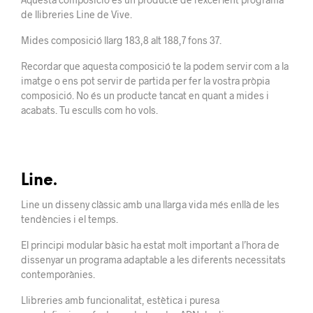
de llibreries Line de Vive.
Mides composició llarg 183,8 alt 188,7 fons 37.
Recordar que aquesta composició te la podem servir com a la
imatge o ens pot servir de partida per fer la vostra pròpia
composició. No és un producte tancat en quant a mides i
acabats. Tu esculls com ho vols.
Line.
Line un disseny clàssic amb una llarga vida més enllà de les
tendències i el temps.
El principi modular bàsic ha estat molt important a l’hora de
dissenyar un programa adaptable a les diferents necessitats
contemporànies.
Llibreries amb funcionalitat, estètica i puresa