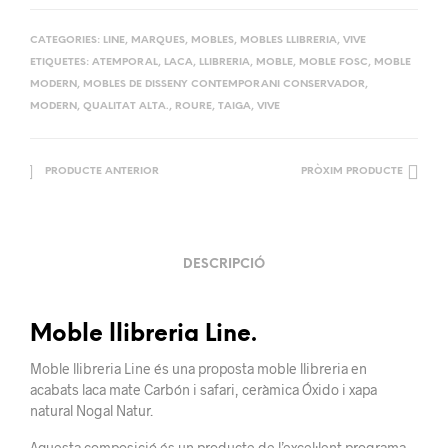
CATEGORIES:
LINE
,
MARQUES
,
MOBLES
,
MOBLES LLIBRERIA
,
VIVE
ETIQUETES:
ATEMPORAL
,
LACA
,
LLIBRERIA
,
MOBLE
,
MOBLE FOSC
,
MOBLE
MODERN
,
MOBLES DE DISSENY CONTEMPORANI CONSERVADOR
,
MODERN
,
QUALITAT ALTA.
,
ROURE
,
TAIGA
,
VIVE
PRODUCTE ANTERIOR
PRÒXIM PRODUCTE
DESCRIPCIÓ
Moble llibreria Line.
Moble llibreria Line és una proposta moble llibreria en
acabats laca mate Carbón i safari, ceràmica Óxido i xapa
natural Nogal Natur.
Aquesta composició és un producte de l’excel·lent programa