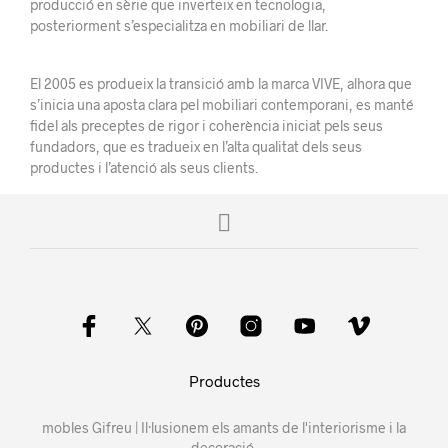
producció en sèrie que
inverteix
en tecnologia,
posteriorment s’especialitza en mobiliari de llar.
El 2005 es
produeix la
transició amb la marca VIVE, alhora que
s’inicia una aposta clara pel mobiliari
contemporani
, es manté
fidel als preceptes de rigor i coherència iniciat pels seus
fundadors, que
es tradueix
en l’alta
qualitat dels seus
productes i l’atenció als seus
clients.
Productes
mobles Gifreu | Il·lusionem els amants de l'interiorisme i la
decoració.