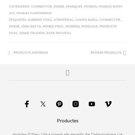
CATEGORIES:
CONNECTOR
,
EMEDE
,
MARQUES
,
MOBLES
,
MOBLES BUFET
ALT
,
MOBLES CONTENIDOR
ETIQUETES:
AMBIENT FOSC
,
ATEMPORAL
,
CANTO BISELL
,
CONNECTOR
,
EMEDE
,
LÍNIA RECTA
,
MOBLE FOSC
,
MODERN
,
MODULAR
,
PRODUCTE
FOSC
,
SENSE TIRADOR
,
XAPA NATURAL
PRODUCTE ANTERIOR
PRÒXIM PRODUCTE
Productes
mobles Gifreu | Il·lusionem els amants de l'interiorisme i la