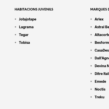
HABITACIONS JUVENILS
MARQUES D
Jotajotape
Arlex
Lagrama
Astral B
Tegar
Altacort
Tobisa
Besform
CasaDes
Dall’Agn
Devina N
Ditre Ital
Emede
Noctis
Treku