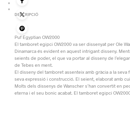
DESCRIPCIÓ
Puf Egyptian OW2000
El tamboret egipci OW2000 va ser dissenyat per Ole Wans
Dinamarca és evident en aquest intrigant disseny. Ment
seients de poder, el que va portar al disseny de l’eleg
de Tebes en ment.
El disseny del tamboret assenteix amb gràcia a la seva 
seva expressió i construcció. El seient, elaborat amb cui
Molts dels dissenys de Wanscher s’han convertit en pece
eterna i el seu bonic acabat. El tamboret egipci OW200