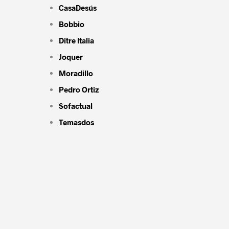
CasaDesús
Bobbio
Ditre Italia
Joquer
Moradillo
Pedro Ortiz
Sofactual
Temasdos