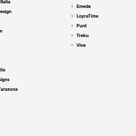
Italia
Emede
Design
LoyraTime
Punt
n
Treku
Vive
lia
signs
Tarazona