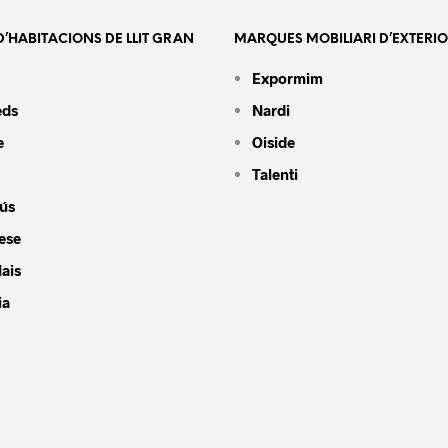
’HABITACIONS DE LLIT GRAN
MARQUES MOBILIARI D’EXTERI
Expormim
eds
Nardi
e
Oiside
Talenti
ús
ese
ais
ia