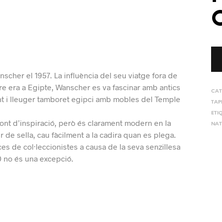
cher el 1957. La influència del seu viatge fora de
re era a Egipte, Wanscher es va fascinar amb antics
CAT
ant i lleuger tamboret egipci amb mobles del Temple
TAP
ETI
font d’inspiració, però és clarament modern en la
NAT
r de sella, cau fàcilment a la cadira quan es plega.
s de col·leccionistes a causa de la seva senzillesa
0 no és una excepció.