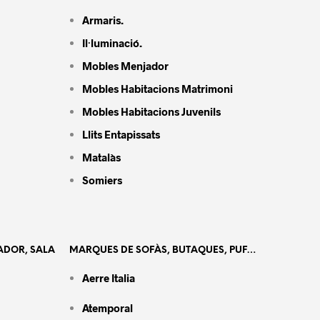
Armaris.
Il·luminació.
Mobles Menjador
Mobles Habitacions Matrimoni
Mobles Habitacions Juvenils
Llits Entapissats
Matalàs
Somiers
ADOR, SALA
MARQUES DE SOFÀS, BUTAQUES, PUF…
Aerre Italia
Atemporal