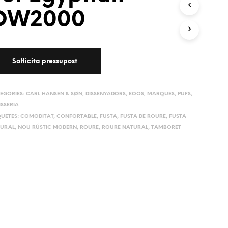
OW2000
EGORIES:
CARL HANSEN & SØN
,
DISSENYADORS
,
EOOS
,
MARQUES
,
PUFS
,
ISSERIA
QUETES:
COMODITAT
,
CONFORTABLE
,
FUSTA
,
FUSTA DE ROURE
,
FUSTA
URAL
,
NOU RÚSTIC MODERN
,
ROURE
,
ROURE NATURAL
,
TAMBORET