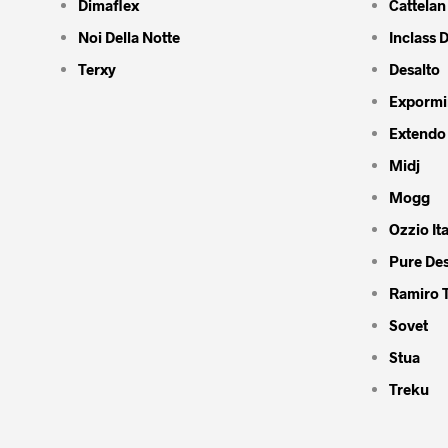
Dimaflex
Cattelan 
Noi Della Notte
Inclass 
Terxy
Desalto
Expormi
Extendo
Midj
Mogg
Ozzio Ita
Pure De
Ramiro 
Sovet
Stua
Treku