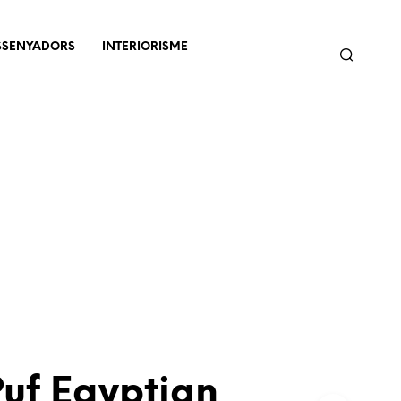
SSENYADORS
INTERIORISME
uf Egyptian