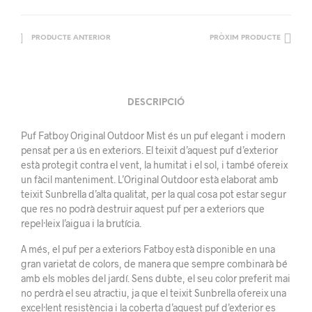
PRODUCTE ANTERIOR
PRÒXIM PRODUCTE
DESCRIPCIÓ
Puf Fatboy Original Outdoor Mist és un puf elegant i modern
pensat per a ús en exteriors. El teixit d’aquest puf d’exterior
està protegit contra el vent, la humitat i el sol, i també ofereix
un fàcil manteniment. L’Original Outdoor està elaborat amb
teixit Sunbrella d’alta qualitat, per la qual cosa pot estar segur
que res no podrà destruir aquest puf per a exteriors que
repel·leix l’aigua i la brutícia.
A més, el puf per a exteriors Fatboy està disponible en una
gran varietat de colors, de manera que sempre combinarà bé
amb els mobles del jardí. Sens dubte, el seu color preferit mai
no perdrà el seu atractiu, ja que el teixit Sunbrella ofereix una
excel·lent resistència i la coberta d’aquest puf d’exterior es