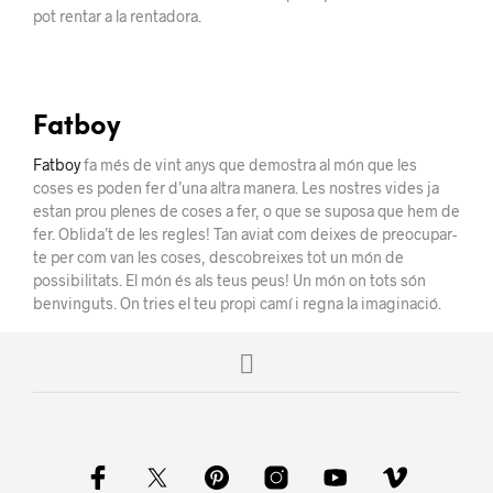
pot rentar a la rentadora.
Fatboy
Fatboy
fa més de vint anys que demostra al món que les
coses es poden fer d’una altra manera. Les nostres vides ja
estan prou plenes de coses a fer, o que se suposa que hem de
fer. Oblida’t de les regles! Tan aviat com deixes de preocupar-
te per com van les coses, descobreixes tot un món de
possibilitats. El món és als teus peus! Un món on tots són
benvinguts. On tries el teu propi camí i regna la imaginació.