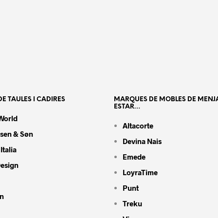
E TAULES I CADIRES
MARQUES DE MOBLES DE MENJ
ESTAR…
World
Altacorte
nsen & Søn
Devina Nais
Italia
Emede
Design
LoyraTime
Punt
n
Treku