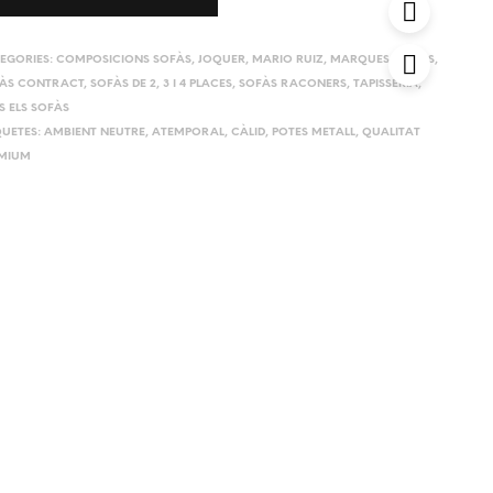
EGORIES:
COMPOSICIONS SOFÀS
,
JOQUER
,
MARIO RUIZ
,
MARQUES
,
SOFÀS
,
ÀS CONTRACT
,
SOFÀS DE 2, 3 I 4 PLACES
,
SOFÀS RACONERS
,
TAPISSERIA
,
S ELS SOFÀS
QUETES:
AMBIENT NEUTRE
,
ATEMPORAL
,
CÀLID
,
POTES METALL
,
QUALITAT
MIUM