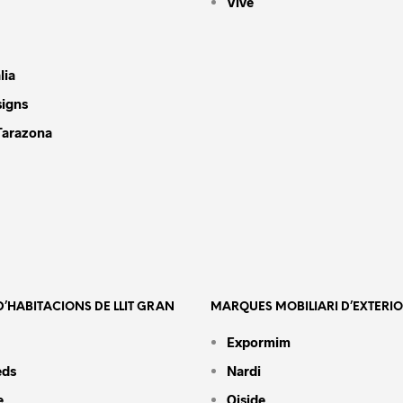
Vive
lia
signs
Tarazona
’HABITACIONS DE LLIT GRAN
MARQUES MOBILIARI D’EXTERI
Expormim
eds
Nardi
e
Oiside