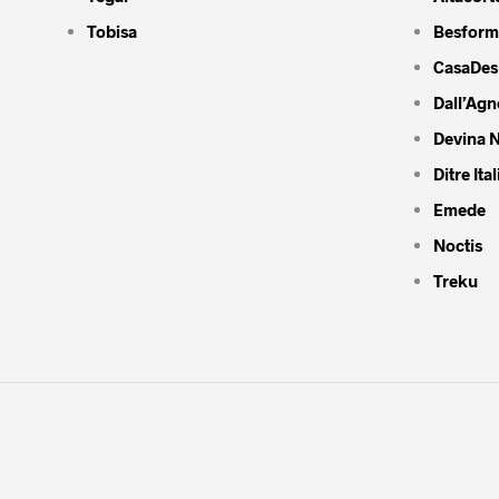
Tobisa
Besform
CasaDes
Dall’Agn
Devina N
Ditre Ital
Emede
Noctis
Treku