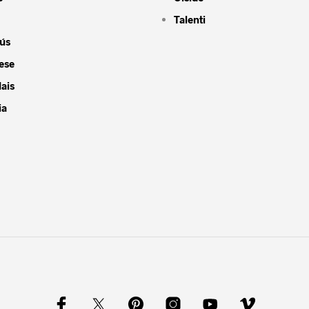
Talenti
ús
ese
ais
ia