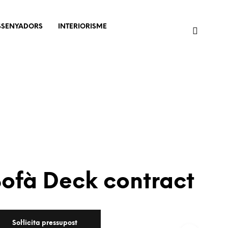
SSENYADORS
INTERIORISME
Sofà Deck contract