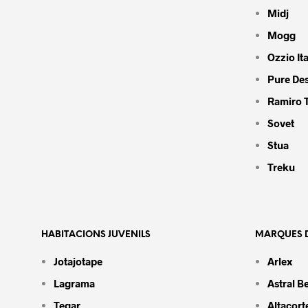
Midj
Mogg
Ozzio Ita
Pure De
Ramiro 
Sovet
Stua
Treku
HABITACIONS JUVENILS
MARQUES D
Jotajotape
Arlex
Lagrama
Astral B
Tegar
Altacort