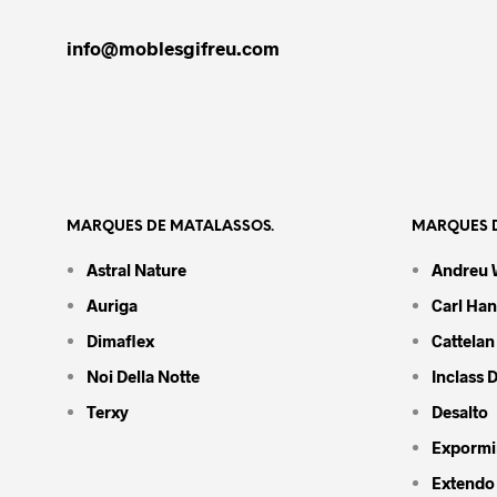
info@moblesgifreu.com
MARQUES DE MATALASSOS.
MARQUES D
Astral Nature
Andreu 
Auriga
Carl Ha
Dimaflex
Cattelan 
Noi Della Notte
Inclass 
Terxy
Desalto
Expormi
Extendo