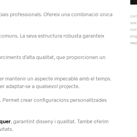
spais professionals. Ofereix una combinació única
CAT
SOF
TOT
es comuns. La seva estructura robusta garanteix
ETI
PRE
arciments d’alta qualitat, que proporcionen un
a per mantenir un aspecte impecable amb el temps.
per adaptar-se a qualsevol projecte.
at. Permet crear configuracions personalitzades
quer
, garantint disseny i qualitat. També oferim
vitats.