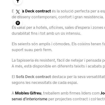
El
Sofà Deck contract
és la solució perfecta per a e
de disseny contemporani, confort i gran resistència.
És ideal per a hotels, oficines, sales d’espera i zon
durabilitat fins i tot amb un ús intensiu.
Els seients són amplis i còmodes. Els coixins tenen f
suport suau però ferm.
La tapisseria és resistent, fàcil de netejar i pensad
A més, està disponible en diferents teixits i acabats 
El
Sofà Deck contract
destaca per la seva versatilit
segons les necessitats de cada espai.
A
Mobles Gifreu
, treballem amb firmes líders com
Jo
servei d’interiorisme
per projectes contract i col·lecti