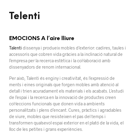
Telenti
EMOCIONS A l’aire lliure
Talenti
dissenya i produeix mobles d’exterior: cadires, taules i
accessoris que cobren vida gràcies a la inclinació natural de
l’empresa per la recerca estètica i la col·laboració amb
dissenyadors de renom internacional.
Per això, Talenti és enginy i creativitat, és l’expressió de
ments i eines originals que forgen mobles amb atenció al
detall i trien acuradament els materials i els acabats. L’estudi
de l’espai i la recerca en la innovació de productes creen
col·leccions funcionals que donen vida a ambients
personalitzats i plens d’encant. Cures, pràctics i agradables
de viure, mobles que resisteixen el pas del temps i
transformen qualsevol espai exterior en el plató de la vida, el
lloc de les petites i grans experiències.