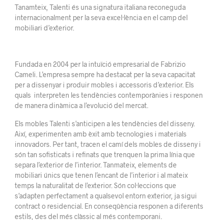
Tanamteix, Talenti és una signatura italiana reconeguda
internacionalment per la seva excel·lència en el camp del
mobiliari d’exterior.
Fundada en 2004 per la intuïció empresarial de Fabrizio
Cameli. L’empresa sempre ha destacat per la seva capacitat
per a dissenyar i produir mobles i accessoris d’exterior. Els
quals interpreten les tendències contemporànies i responen
de manera dinàmica a l’evolució del mercat.
Els mobles Talenti s’anticipen a les tendències del disseny.
Així, experimenten amb èxit amb tecnologies i materials
innovadors. Per tant, tracen el camí dels mobles de disseny i
són tan sofisticats i refinats que trenquen la prima línia que
separa l’exterior de l’interior. Tanmateix, elements de
mobiliari únics que tenen l’encant de l’interior i al mateix
temps la naturalitat de l’exterior. Són col·leccions que
s’adapten perfectament a qualsevol entorn exterior, ja sigui
contract o residencial. En conseqûència responen a diferents
estils, des del més clàssic al més contemporani.