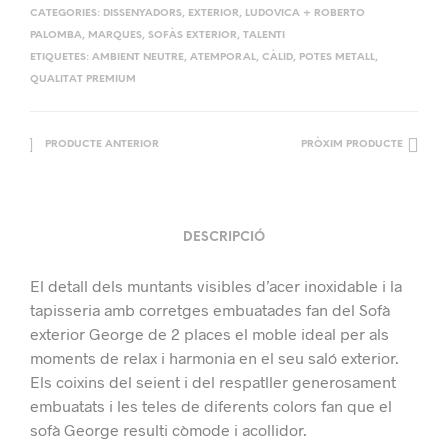
CATEGORIES:
DISSENYADORS
,
EXTERIOR
,
LUDOVICA + ROBERTO
PALOMBA
,
MARQUES
,
SOFÀS EXTERIOR
,
TALENTI
ETIQUETES:
AMBIENT NEUTRE
,
ATEMPORAL
,
CÀLID
,
POTES METALL
,
QUALITAT PREMIUM
PRODUCTE ANTERIOR
PRÒXIM PRODUCTE
DESCRIPCIÓ
El detall dels muntants visibles d’acer inoxidable i la
tapisseria amb corretges embuatades fan del Sofà
exterior George de 2 places el moble ideal per als
moments de relax i harmonia en el seu saló exterior.
Els coixins del seient i del respatller generosament
embuatats i les teles de diferents colors fan que el
sofà George resulti còmode i acollidor.