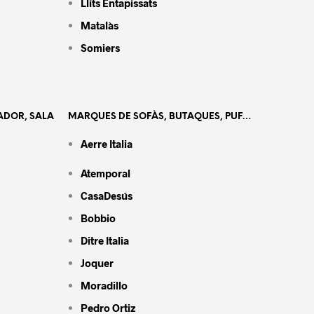
Llits Entapissats
Matalàs
Somiers
ADOR, SALA
MARQUES DE SOFÀS, BUTAQUES, PUF…
Aerre Italia
Atemporal
CasaDesús
Bobbio
Ditre Italia
Joquer
Moradillo
Pedro Ortiz