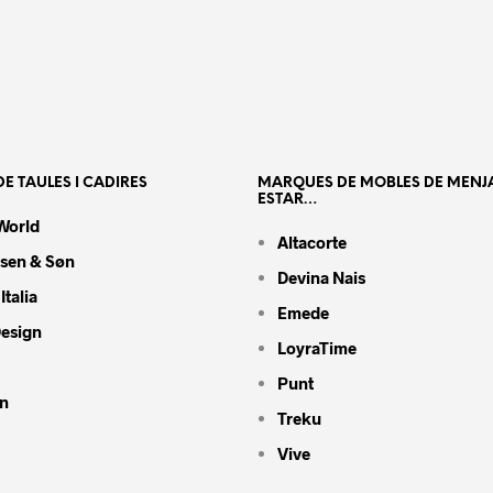
E TAULES I CADIRES
MARQUES DE MOBLES DE MENJ
ESTAR…
World
Altacorte
nsen & Søn
Devina Nais
Italia
Emede
Design
LoyraTime
Punt
n
Treku
Vive