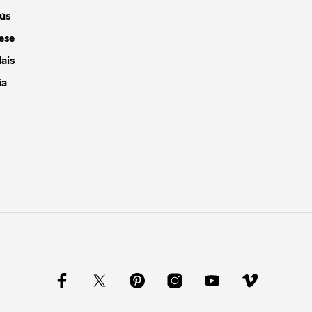
ús
ese
ais
ia