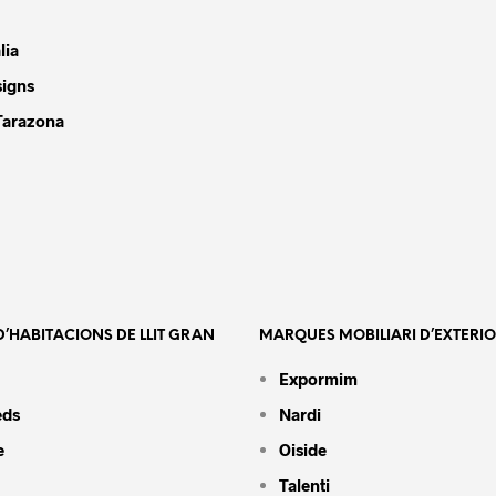
lia
signs
Tarazona
’HABITACIONS DE LLIT GRAN
MARQUES MOBILIARI D’EXTERI
Expormim
eds
Nardi
e
Oiside
Talenti