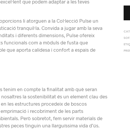
 excel·lent que podem adaptar a les teves
proporcions li atorguen a la Col·lecció Pulse un
sticació tranquil·la. Convida a jugar amb la seva
CAT
ditats i diferents dimensions, Pulse ofereix
SOF
ts funcionals com a mòduls de fusta que
ETI
le que aporta calidesa i confort a espais de
PRE
 tenim en compte la finalitat amb què seran
a nosaltres la sostenibilitat és un element clau des
r en les estructures procedeix de boscos
a emprimació i recobriment de les parts
ientals. Però sobretot, fem servir materials de
ostres peces tinguin una llarguíssima vida d’ús.