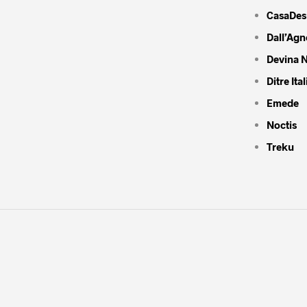
CasaDes
Dall’Agn
Devina N
Ditre Ital
Emede
Noctis
Treku