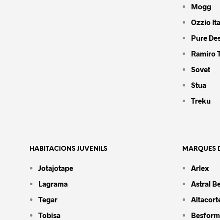
Mogg
Ozzio Ita
Pure De
Ramiro 
Sovet
Stua
Treku
HABITACIONS JUVENILS
MARQUES D
Jotajotape
Arlex
Lagrama
Astral B
Tegar
Altacort
Tobisa
Besform