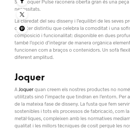
Sofà Joquer Pulse raconera oberta gran és una peça
necessitats.
La claredat del seu disseny i l’equilibri de les seves 
caràcter distintiu que celebra la comoditat i una sofi
composició i funcionalitat: disponible en dues profun
també l’opció d’integrar de manera orgànica elemen
funcionen com a braços o contenidors. Un sofà flexib
diferent amplitud.
Joquer
A
Joquer
quan creem els nostres productes no només
utilitzats sinó l’impacte que tindran en l’entorn. Per 
de la mateixa fase de disseny. La fusta que fem servi
sostenibles i tots els processos de fabricació, com l
metàl·liques, compleixen amb les normatives mediamb
qualitat i les millors tècniques de cosit perquè les n