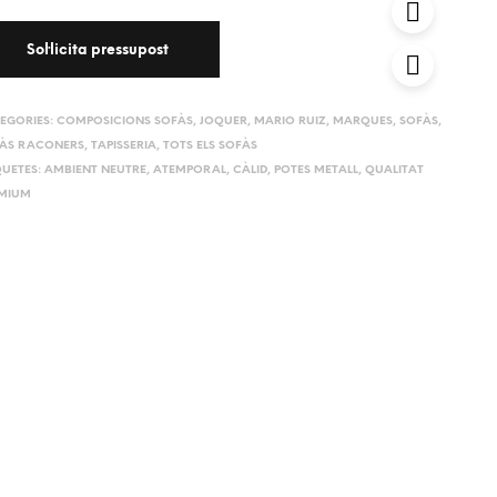
EGORIES:
COMPOSICIONS SOFÀS
,
JOQUER
,
MARIO RUIZ
,
MARQUES
,
SOFÀS
,
ÀS RACONERS
,
TAPISSERIA
,
TOTS ELS SOFÀS
QUETES:
AMBIENT NEUTRE
,
ATEMPORAL
,
CÀLID
,
POTES METALL
,
QUALITAT
MIUM