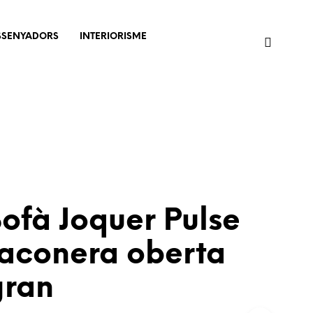
SSENYADORS
INTERIORISME
ofà Joquer Pulse
raconera oberta
gran