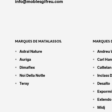
info@moblesgifreu.com
MARQUES DE MATALASSOS.
MARQUES D
Astral Nature
Andreu 
Auriga
Carl Ha
Dimaflex
Cattelan 
Noi Della Notte
Inclass 
Terxy
Desalto
Expormi
Extendo
Midj