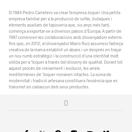
El 1984 Pedro Carretero va crear l’empresa Joquer. Una petita
empresa familiar per a la producció de sofàs, butaques i
elements auxiliars de tapisseria que, sis anys més tard,
comença a exportar-se a diversos països d’Europa. A partir de
1997 comencen les col·laboracions amb dissenyadors externs
fins que, en 2012, el dissenyador Mario Ruiz assumeix l’adreça
creativa de la marca establint un abans i un després en traçar
un nou rumb estratègic i la construcció d’una identitat molt
sòlida per a *Joquer a través del disseny de qualitat. Durant tot
aquest procés de creixement i evolució, les arrels
mediterrànies de *Joquer romanen intactes. La suma de
modernitat i tradició artesana constitueix l’essència que es
transmet en cadascun dels seus productes.