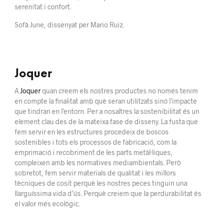
serenitat i confort.
Sofà June, dissenyat per Mario Ruiz.
Joquer
A
Joquer
quan creem els nostres productes no només tenim
en compte la finalitat amb què seran utilitzats sinó l’impacte
que tindran en l’entorn. Per a nosaltres la sostenibilitat és un
element clau des de la mateixa fase de disseny. La fusta que
fem servir en les estructures procedeix de boscos
sostenibles i tots els processos de fabricació, com la
emprimació i recobriment de les parts metàl·liques,
compleixen amb les normatives mediambientals. Però
sobretot, fem servir materials de qualitat i les millors
tècniques de cosit perquè les nostres peces tinguin una
llarguíssima vida d’ús. Perquè creiem que la perdurabilitat és
el valor més ecològic.