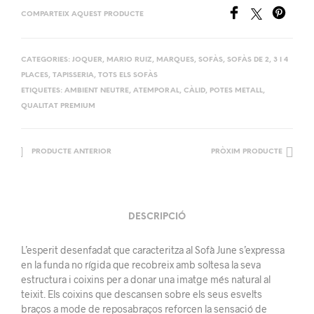
COMPARTEIX AQUEST PRODUCTE
CATEGORIES:
JOQUER
,
MARIO RUIZ
,
MARQUES
,
SOFÀS
,
SOFÀS DE 2, 3 I 4
PLACES
,
TAPISSERIA
,
TOTS ELS SOFÀS
ETIQUETES:
AMBIENT NEUTRE
,
ATEMPORAL
,
CÀLID
,
POTES METALL
,
QUALITAT PREMIUM
PRODUCTE ANTERIOR
PRÒXIM PRODUCTE
DESCRIPCIÓ
L’esperit desenfadat que caracteritza al Sofà June s’expressa
en la funda no rígida que recobreix amb soltesa la seva
estructura i coixins per a donar una imatge més natural al
teixit. Els coixins que descansen sobre els seus esvelts
braços a mode de reposabraços reforcen la sensació de