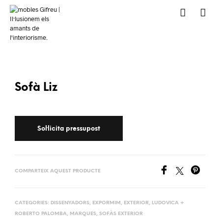
Sofà Liz
COMPARTEIX AQUEST PRODUCTE
CATEGORIES:
DISSENYADORS
,
EXPORMIM
,
EXTERIOR
,
LUDOVICA +
ROBERTO PALOMBA
,
MARQUES
,
SOFÀS EXTERIOR