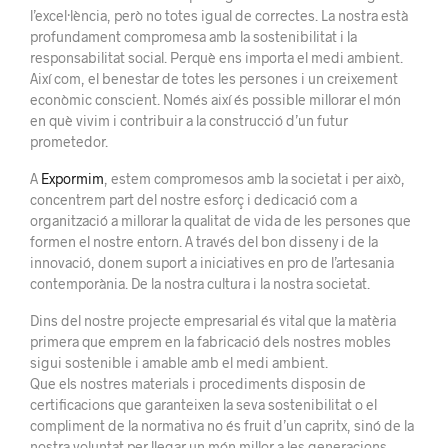
l’excel·lència, però no totes igual de correctes. La nostra està
profundament compromesa amb la sostenibilitat i la
responsabilitat social. Perquè ens importa el medi ambient.
Així com, el benestar de totes les persones i un creixement
econòmic conscient. Només així és possible millorar el món
en què vivim i contribuir a la construcció d’un futur
prometedor.
A
Expormim
, estem compromesos amb la societat i per això,
concentrem part del nostre esforç i dedicació com a
organització a millorar la qualitat de vida de les persones que
formen el nostre entorn. A través del bon disseny i de la
innovació, donem suport a iniciatives en pro de l’artesania
contemporània. De la nostra cultura i la nostra societat.
Dins del nostre projecte empresarial és vital que la matèria
primera que emprem en la fabricació dels nostres mobles
sigui sostenible i amable amb el medi ambient.
Que els nostres materials i procediments disposin de
certificacions que garanteixen la seva sostenibilitat o el
compliment de la normativa no és fruit d’un capritx, sinó de la
nostra voluntat per llegar un món millor a les generacions