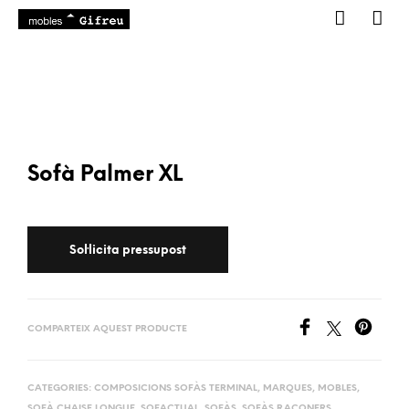
Sofà Palmer XL
COMPARTEIX AQUEST PRODUCTE
CATEGORIES:
COMPOSICIONS SOFÀS TERMINAL
,
MARQUES
,
MOBLES
,
SOFÀ CHAISE LONGUE
,
SOFACTUAL
,
SOFÀS
,
SOFÀS RACONERS
,