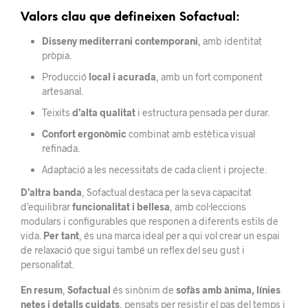
Valors clau que defineixen Sofactual:
Disseny mediterrani contemporani
, amb identitat
pròpia.
Producció
local i acurada
, amb un fort component
artesanal.
Teixits
d’alta qualitat
i estructura pensada per durar.
Confort ergonòmic
combinat amb estètica visual
refinada.
Adaptació a les necessitats de cada client i projecte.
D’altra banda
, Sofactual destaca per la seva capacitat
d’equilibrar
funcionalitat i bellesa
, amb col·leccions
modulars i configurables que responen a diferents estils de
vida.
Per tant
, és una marca ideal per a qui vol crear un espai
de relaxació que sigui també un reflex del seu gust i
personalitat.
En resum
,
Sofactual
és sinònim de
sofàs amb ànima, línies
netes i detalls cuidats
, pensats per resistir el pas del temps i