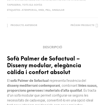
TAPISSERIA
,
TOTS ELS SOFÀS
ETIQUETES:
ATEMPORAL
,
MIDJ
,
PELL
,
SINGULAR
PRODUCTE ANTERIOR
PRÒXIM PRODUCTE
DESCRIPCIÓ
Sofà Palmer de Sofactual –
Disseny modular, elegància
càlida i confort absolut
El
sofà Palmer de Sofactual
representa l’essència del
disseny mediterrani contemporani
, combinant
línies suaus,
proporcions generoses i materials d’alta qualitat
. Es tracta
d’un sofà modular que permet configurar-se segons les
necessitats de cada espai, convertint-lo en una opció ideal