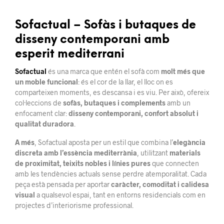
Sofactual – Sofàs i butaques de
disseny contemporani amb
esperit mediterrani
Sofactual
és una marca que entén el sofà com
molt més que
un moble funcional
: és el cor de la llar, el lloc on es
comparteixen moments, es descansa i es viu. Per això, ofereix
col·leccions de
sofàs, butaques i complements
amb un
enfocament clar:
disseny contemporani, confort absolut i
qualitat duradora
.
A més
, Sofactual aposta per un estil que combina l’
elegància
discreta amb l’essència mediterrània
, utilitzant
materials
de proximitat, teixits nobles i línies pures
que connecten
amb les tendències actuals sense perdre atemporalitat. Cada
peça està pensada per aportar
caràcter, comoditat i calidesa
visual
a qualsevol espai, tant en entorns residencials com en
projectes d’interiorisme professional.