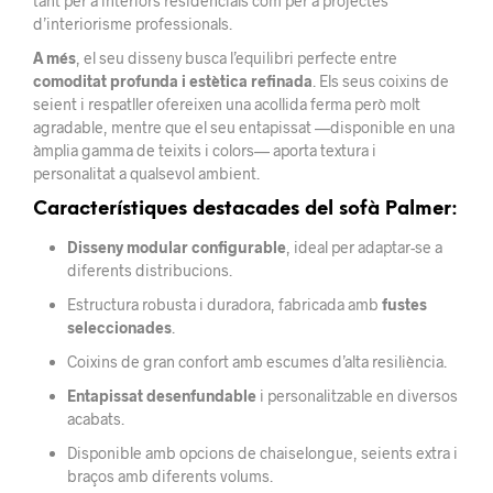
tant per a interiors residencials com per a projectes
d’interiorisme professionals.
A més
, el seu disseny busca l’equilibri perfecte entre
comoditat profunda i estètica refinada
. Els seus coixins de
seient i respatller ofereixen una acollida ferma però molt
agradable, mentre que el seu entapissat —disponible en una
àmplia gamma de teixits i colors— aporta textura i
personalitat a qualsevol ambient.
Característiques destacades del sofà Palmer:
Disseny modular configurable
, ideal per adaptar-se a
diferents distribucions.
Estructura robusta i duradora, fabricada amb
fustes
seleccionades
.
Coixins de gran confort amb escumes d’alta resiliència.
Entapissat desenfundable
i personalitzable en diversos
acabats.
Disponible amb opcions de chaiselongue, seients extra i
braços amb diferents volums.