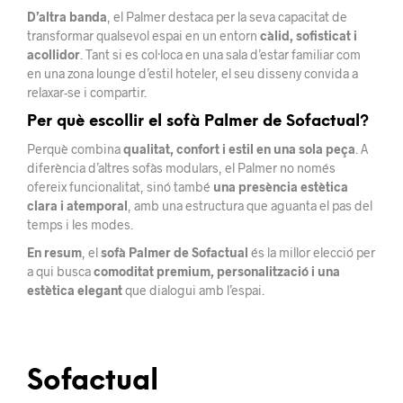
D’altra banda
, el Palmer destaca per la seva capacitat de
transformar qualsevol espai en un entorn
càlid, sofisticat i
acollidor
. Tant si es col·loca en una sala d’estar familiar com
en una zona lounge d’estil hoteler, el seu disseny convida a
relaxar-se i compartir.
Per què escollir el sofà Palmer de Sofactual?
Perquè combina
qualitat, confort i estil en una sola peça
. A
diferència d’altres sofàs modulars, el Palmer no només
ofereix funcionalitat, sinó també
una presència estètica
clara i atemporal
, amb una estructura que aguanta el pas del
temps i les modes.
En resum
, el
sofà Palmer de Sofactual
és la millor elecció per
a qui busca
comoditat premium, personalització i una
estètica elegant
que dialogui amb l’espai.
Sofactual